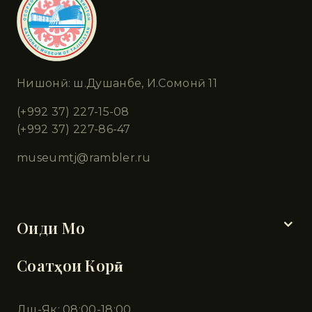
Нишонӣ: ш.Душанбе, И.Сомонӣ 11
(+992 37) 227-15-08
(+992 37) 227-86-47
museumtj@rambler.ru
Бахшҳо
Оиди Мо
Соатҳои Корӣ
Дш-Як: 08:00-18:00