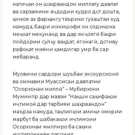
натиҷаи он шаҳрвандон миллату давлат
ва сарзамини аҷдодии худро дӯст дошта,
ҳимоя аз фарҳангу таърихи гузаштаи худ
намуда, баҳри инкишофи он содиқона
меҳнат мекунанд ва дар якҷоягӣ баҳри
пойдории сулҳу ваҳдат, ягонагӣ, дӯстиву
рафоқат миёни ҳамдигар умр ба сар
мебаранд.
Муовини сардори шуъбаи экскурсионӣ
ва оммавии Муассисаи давлатии
“Осорхонаи миллӣ” – Мубирхони
Муминпӯр дар мавзӯи “Нақши саҳифаҳои
иҷтимоӣ дар тарбияи шаҳрвандон”
маърӯза намуда, таҳлилҳои амиқи омории
марбут ба шабакаҳои иҷтимоии
Осорхонаи миллиро ба саҳми
иштирокчиён расонид.