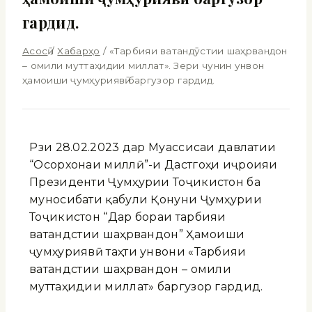
гардид.
Асосӣ
/
Хабарҳо
/
«Тарбияи ватандӯстии шаҳрвандон
– омили муттаҳидии миллат». Зери чунин унвон
ҳамоиши ҷумҳуриявӣ баргузор гардид.
Рӯзи 28.02.2023 дар Муассисаи давлатии
“Осорхонаи миллӣ”-и Дастгоҳи иҷроияи
Президенти Ҷумҳурии Тоҷикистон ба
муносибати қабули Қонуни Ҷумҳурии
Тоҷикистон “Дар бораи тарбияи
ватандӯстии шаҳрвандон” Ҳамоиши
ҷумҳуриявӣ таҳти унвони «Тарбияи
ватандӯстии шаҳрвандон – омили
муттаҳидии миллат» баргузор гардид.