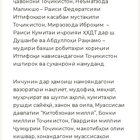
ҷавонони Тоҷикистон, Неъматзода
Маликшо – Раиси Федератсияи
Иттифоқҳои касабаи мустақили
Тоҷикистон, Мирзозода Иброҳим –
Раиси Кумитаи иҷроияи ҲХДТ дар ш.
Душанбе ва Абдуллоҳи Раҳнамо –
мудири бахши робитаҳои хориҷии
Иттифоқи нависандагони Тоҷикистон
иштирок ва суханронӣ намуданд.
Инчунин дар ҳамоиш намояндагони
вазоратҳои нақлиёт, мудофиа, меҳнат,
муҳоҷират ва шуғли аҳолӣ, кумитаҳои
рушди сайёҳӣ, занон ва оила, Муассисаи
давлатии “Китобхонаи миллӣ”, Бонки
миллии Тоҷикистон, Гвардияи миллии
Ҷумҳурии Тоҷикистон, макотибҳои олии
кишвар, хонандагони муассисаҳои