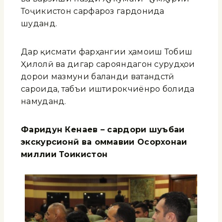
Тоҷикистон сарфароз гардонида
шуданд.
Дар қисмати фарҳангии ҳамоиш Тобиш
Ҳилолӣ ва дигар сарояндагон сурудҳои
дорои мазмуни баланди ватандӯстӣ
сароида, табъи иштирокчиёнро болида
намуданд.
Фаридун Кен
аев – сардори шуъбаи
экскурсион
ӣ
ва оммавии Осорхонаи
миллии То
икистон