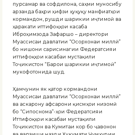
пурсамар ва софдилона, саҳми муносибу
арзанда баҳри ҳифзи ҳуқуқу манфиатҳои
кормандон, рушди шарикии иҷтимоӣ ва
ҳаракати иттифоқҳои касаба
Иброҳимзода Зафаршо – директори
Муассисаи давлатии “Осорхонаи миллӣ”
бо нишони сарисинагии Федератсияи
иттифоқҳои касабаи мустақили
Тоҷикистон “Барои шарикии иҷтимоӣ”
мукофотонида шуд.
Ҳамчунин як қатор кормандони
Муассисаи давлатии “Осорхонаи миллӣ”
ва аскарону афсарони қисмҳои низомӣ
бо “Сипоснома”-ҳои Федератсияи
Иттифоқҳои касабаи мустақили
Тоҷикистон ва Кумитаи кор бо ҷавонон
ва варзиши назди Ҳукумати Ҷумҳурии