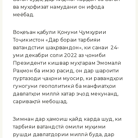
ва муҳофизат намудани он ифода
меёбад.
Воқеъан қабули Қонуни Ҷумҳурии
Тоҷикистон «Дар бораи тарбияи
ватандӯстии шаҳрвандон», ки санаи 24-
уми декабри соли 2022 аз ҷониби
Президенти кишвар муҳтарам Эмомалӣ
Раҳмон ба имзо расид, он дар шароити
пуртазоди ҷаҳони муосир, ки равандҳои
гуногуни геополитикӣ ба манфиатҳои
давлатҳои миллӣ хатар эҷод мекунанд,
саривақтӣ мебошад.
Зимнан дар ҳамоиш қайд карда шуд, ки
тарбияи ватандӯстӣ омили муҳими
рушди давлатдории миллӣ буда, дар