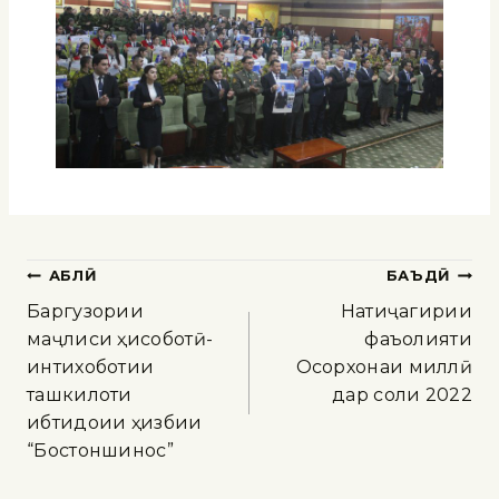
ҚАБЛӢ
БАЪДӢ
Баргузории
Натиҷагирии
маҷлиси ҳисоботӣ-
фаъолияти
интихоботии
Осорхонаи миллӣ
ташкилоти
дар соли 2022
ибтидоии ҳизбии
“Бостоншинос”