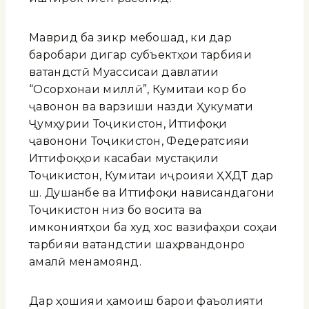
Маврид ба зикр мебошад, ки дар
баробари дигар субъектҳои тарбияи
ватандӯстӣ Муассисаи давлатии
“Осорхонаи миллӣ”, Кумитаи кор бо
ҷавонон ва варзиши назди Ҳукумати
Ҷумҳурии Тоҷикистон, Иттифоқи
ҷавонони Тоҷикистон, Федератсияи
Иттифоқҳои касабаи мустақили
Тоҷикистон, Кумитаи иҷроияи ҲХДТ дар
ш. Душанбе ва Иттифоқи нависандагони
Тоҷикистон низ бо восита ва
имкониятҳои ба худ хос вазифаҳои соҳаи
тарбияи ватандӯстии шаҳрвандонро
амалӣ менамоянд.
Дар ҳошияи ҳамоиш барои фаъолияти