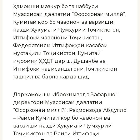
Ҳамоиши мазкур бо ташаббуси
Муассисаи давлатии “Осорхонаи миллӣ”,
Кумитаи кор бо ҷавонон ва варзиши
назди Ҳукумати Ҷумҳурии Тоҷикистон,
Иттифоқи ҷавонони Тоҷикистон,
Федератсияи Иттифоқҳои касабаи
мустақили Тоҷикистон, Кумитаи
иҷроияи ҲХДТ дар ш. Душанбе ва
Иттифоқи нависандагони Тоҷикистон
ташкил ва барпо карда шуд.
Дар ҳамоиши Иброҳимзода Зафаршо –
директори Муассисаи давлатии
“Осорхонаи миллӣ”, Раҳмонзода Абдулло
– Раиси Кумитаи кор бо ҷавонон ва
варзиши назди Ҳукумати Ҷумҳурии
Тоҷикистон ва Раиси Иттифоқи