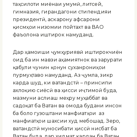
таҳсилоти миёнаи умумӣ, литсей,
гимназия, гирандагони стипендияи
президентӣ, аскарону афсарони
қисмҳои низомии пойтахт ва ВАО
фаъолона иштирок намуданд.
Дар ҳамоиши ҷумҳуриявӣ иштирокчиён
оид ба ин мавзӯи аҳамиятнок ва зарурати
қабули чунин қонун суханрониҳои
пурмуҳтаво намуданд. Аз ҷумла, зикр
карда шуд, ки ватандӯстӣ – принсипи
ахлоқию сиёсӣ ва ҳисси иҷтимоӣ буда,
мазмуни аслиаш меҳру муҳаббат ва
садоқат ба Ватан ва омода будани инсон
ба боло гузоштани манфиатҳои ӯ аз
манфиатҳои шахсии худ мебошад. Зеро,
ватандӯстӣ муносибати ҳиссӣ нисбат ба
Ватан буда, дар хидмат кардан ба Ватан