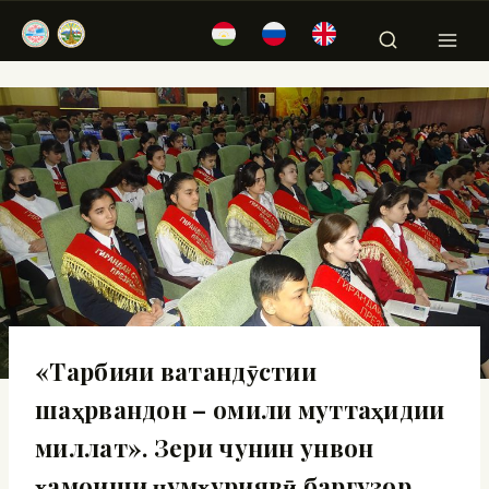
«Тарбияи ватандӯстии
шаҳрвандон – омили муттаҳидии
миллат». Зери чунин унвон
ҳамоиши ҷумҳуриявӣ баргузор