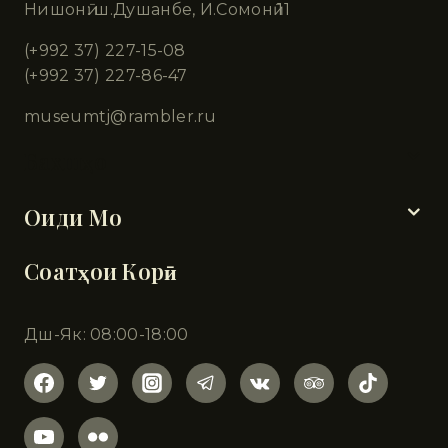
Нишонӣ: ш.Душанбе, И.Сомонӣ 11
(+992 37) 227-15-08
(+992 37) 227-86-47
museumtj@rambler.ru
Бахшҳо
Оиди Мо
Соатҳои Корӣ
Дш-Як: 08:00-18:00