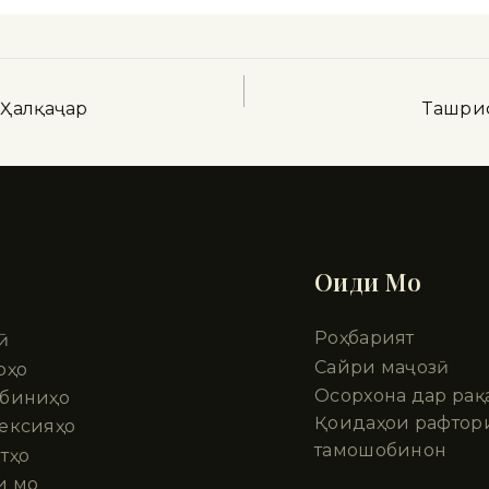
 Ҳалқаҷар
Ташри
шҳо
Оиди Мо
Роҳбарият
ӣ
Сайри маҷозӣ
рҳо
Осорхона дар рақ
биниҳо
Қоидаҳои рафтор
ексияҳо
тамошобинон
тҳо
и мо