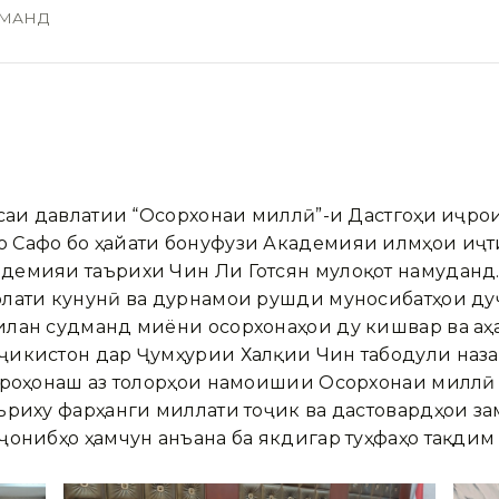
ДМАНД
исаи давлатии “Осорхонаи миллӣ”-и Дастгоҳи иҷр
 Сафо бо ҳайати бонуфузи Академияи илмҳои иҷт
демияи таърихи Чин Ли Готсян мулоқот намуданд
олати кунунӣ ва дурнамои рушди муносибатҳои ду
илан судманд миёни осорхонаҳои ду кишвар ва а
ҷикистон дар Ҷумҳурии Халқии Чин табодули наза
мроҳонаш аз толорҳои намоишии Осорхонаи миллӣ 
ъриху фарҳанги миллати тоҷик ва дастовардҳои з
ҷонибҳо ҳамчун анъана ба якдигар туҳфаҳо тақдим