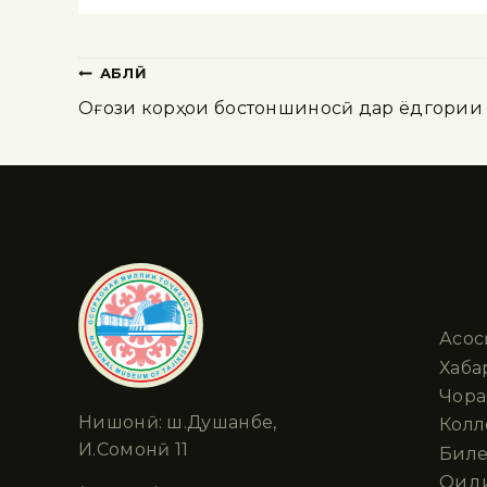
ҚАБЛӢ
Оғози корҳои бостоншиносӣ дар ёдгории
Бах
Асос
Хаба
Чора
Нишонӣ: ш.Душанбе,
Колл
И.Сомонӣ 11
Биле
Оид