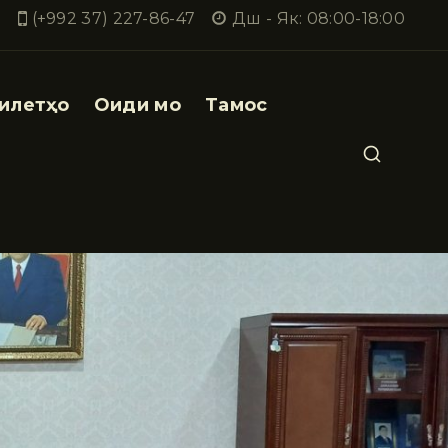
(+992 37) 227-86-47
Дш - Як: 08:00-18:00
илетҳо
Оиди мо
Тамос