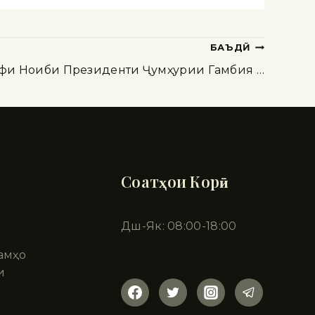
БАЪДӢ
фи Ноиби Президенти Ҷумҳурии Гамбия …
Соатҳои Корӣ
Дш-Як: 08:00-18:00
амҳо
и