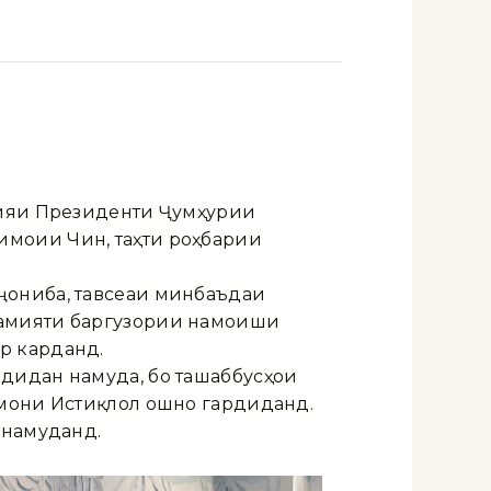
оияи Президенти Ҷумҳурии
имоии Чин, таҳти роҳбарии
.
ҷониба, тавсеаи минбаъдаи
ҳамияти баргузории намоиши
р карданд.
дидан намуда, бо ташаббусҳои
амони Истиқлол ошно гардиданд.
 намуданд.