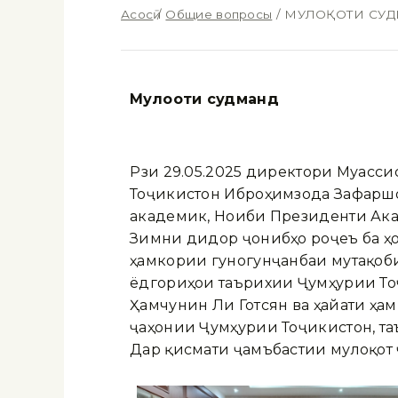
Асосӣ
/
Общие вопросы
/
МУЛОҚОТИ СУ
Мулоқоти судманд
Рӯзи 29.05.2025 директори Муасс
Тоҷикистон Иброҳимзода Зафаршо
академик, Ноиби Президенти Ака
Зимни дидор ҷонибҳо роҷеъ ба ҳ
ҳамкории гуногунҷанбаи мутақоб
ёдгориҳои таърихии Ҷумҳурии То
Ҳамчунин Ли Готсян ва ҳайати ҳа
ҷаҳонии Ҷумҳурии Тоҷикистон, та
Дар қисмати ҷамъбастии мулоқот 