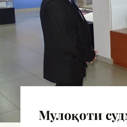
Мулоқоти суд