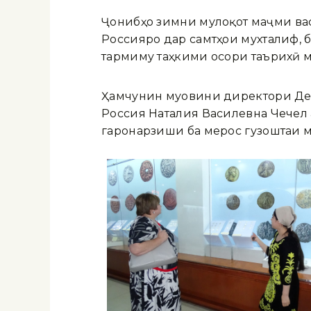
Ҷонибҳо зимни мулоқот маҷмӯи ва
Россияро дар самтҳои мухталиф, 
тармиму таҳкими осори таърихӣ 
Ҳамчунин муовини директори Деп
Россия Наталия Василевна Чечел 
гаронарзиши ба мерос гузоштаи 