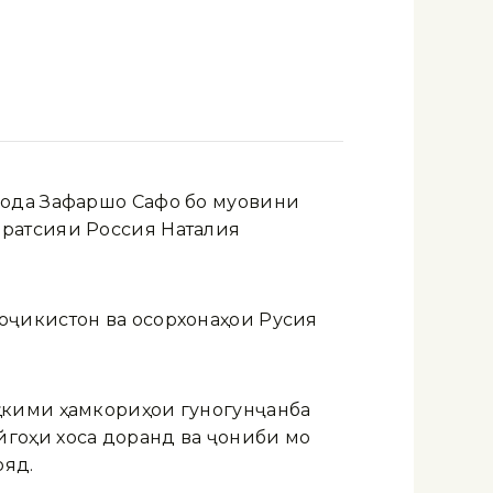
зода Зафаршо Сафо бо муовини
ератсияи Россия Наталия
оҷикистон ва осорхонаҳои Русия
ҳкими ҳамкориҳои гуногунҷанба
гоҳи хоса доранд ва ҷониби мо
ояд.