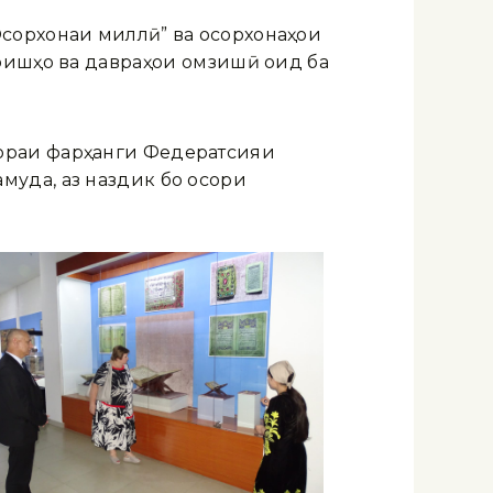
сорхонаи миллӣ” ва осорхонаҳои
оишҳо ва давраҳои омӯзишӣ оид ба
ораи фарҳанги Федератсияи
уда, аз наздик бо осори