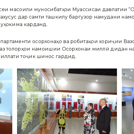
сеи масоили муносибатҳои Муассисаи давлатии “О
бахусус дар самти ташкилу баргузор намудани нам
муҳокима карданд.
артаменти осорхонаҳо ва робитаҳои хориҷии Ваз
аз толорҳои намоишии Осорхонаи миллӣ дидан нам
миллати тоҷик шинос гардид.