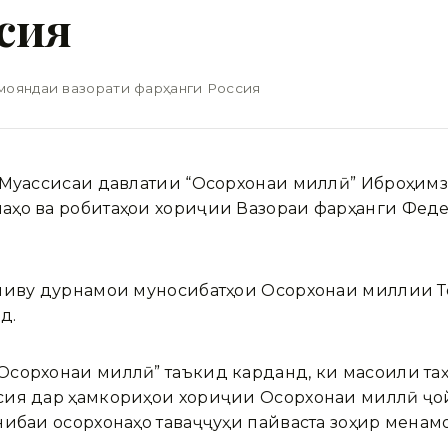
сия
мояндаи вазорати фарҳанги Россия
и Муассисаи давлатии “Осорхонаи миллӣ” Иброҳим
аҳо ва робитаҳои хориҷии Вазораи фарҳанги Фед
униву дурнамои муносибатҳои Осорхонаи миллии Т
д.
Осорхонаи миллӣ” таъкид карданд, ки масоили та
сия дар ҳамкориҳои хориҷии Осорхонаи миллӣ ҷой
нибаи осорхонаҳо таваҷҷуҳи пайваста зоҳир менам