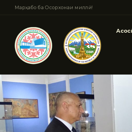
Марҳабо ба Осорхонаи миллӣ!
Асосӣ