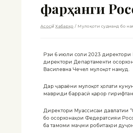
фарҳанги Рос
Асосӣ
/
Хабарҳо
/
Мулоқоти судманд бо на
Рӯзи 6 июли соли 2023 директор
директори Департаменти осорхон
Василевна Чечел мулоқот намуд.
Дар ҷараёни мулоқот ҳолати кун
мавриди баррасӣ қарор гирифтан
Директори Муассисаи давлатии “
бо осорхонаҳои Федератсияи Рос
ба тамоми маҷмӯи робитаҳои дуҷо