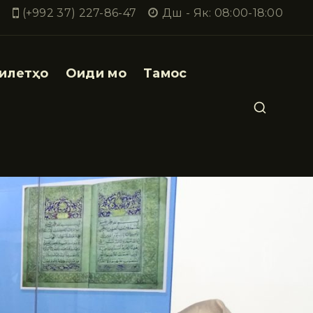
(+992 37) 227-86-47
Дш - Як: 08:00-18:00
илетҳо
Оиди мо
Тамос