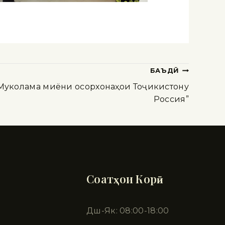
БАЪДӢ
Муколама миёни осорхонаҳои Тоҷикистону
Россия”
Соатҳои Корӣ
Дш-Як: 08:00-18:00