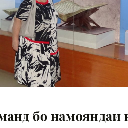
манд бо намояндаи 