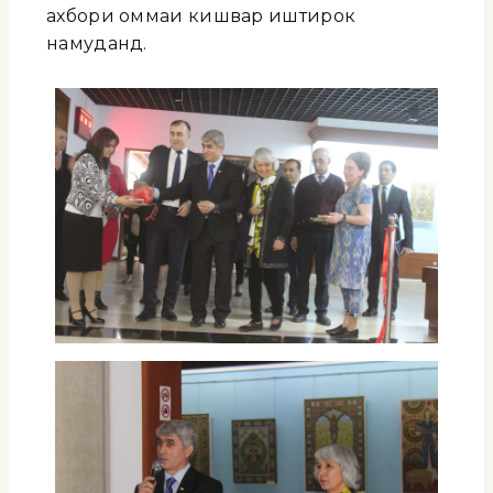
ахбори оммаи кишвар иштирок
намуданд.