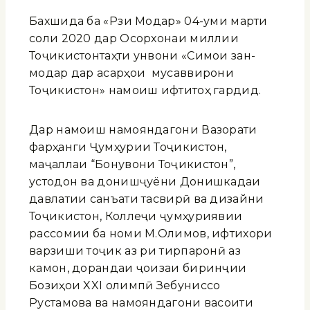
Бахшида ба «Рӯзи Модар» 04-уми марти
соли 2020 дар Осорхонаи миллии
Тоҷикистонтаҳти унвони «Симои зан-
модар дар асарҳои мусаввирони
Тоҷикистон» намоиш ифтитоҳ гардид.
Дар намоиш намояндагони Вазорати
фарҳанги Ҷумҳурии Тоҷикистон,
маҷаллаи “Бонувони Тоҷикистон”,
устодон ва донишҷуёни Донишкадаи
давлатии санъати тасвирӣ ва дизайни
Тоҷикистон, Коллеҷи ҷумҳуриявии
рассомии ба номи М.Олимов, ифтихори
варзиши тоҷик аз рӯи тирпаронӣ аз
камон, дорандаи ҷоизаи биринҷии
Бозиҳои XXI олимпӣ Зебуниссо
Рустамова ва намояндагони васоити