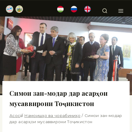
Симои зан-модар дар асарҳои
мусаввирони Тоҷикистон
Асосӣ
/
Намоишҳо ва чорабиниҳо
/
Симои зан-модар
дар асарҳои мусаввирони Тоҷикистон