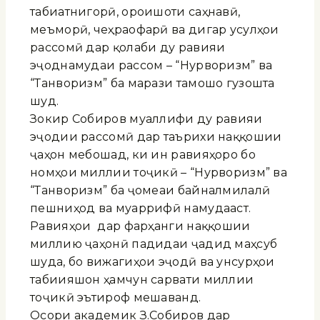
табиатнигорӣ, ороишоти саҳнавӣ,
меъморӣ, чеҳраофарӣ ва дигар усулҳои
рассомӣ дар қолаби ду равияи
эҷоднамудаи рассом – “Нурворизм” ва
“Танворизм” ба марази тамошо гузошта
шуд.
Зокир Собиров муаллифи ду равияи
эҷодии рассомӣ дар таърихи наққошии
ҷаҳон мебошад, ки ин равияҳоро бо
номҳои миллии тоҷикӣ – “Нурворизм” ва
“Танворизм” ба ҷомеаи байналмилалӣ
пешниҳод ва муаррифӣ намудааст.
Равияҳои ӯ дар фарҳанги наққошии
миллию ҷаҳонӣ падидаи ҷадид маҳсуб
шуда, бо вижагиҳои эҷодӣ ва унсурҳои
табиияшон ҳамчун сарвати миллии
тоҷикӣ эътироф мешаванд.
Осори академик З.Собиров дар