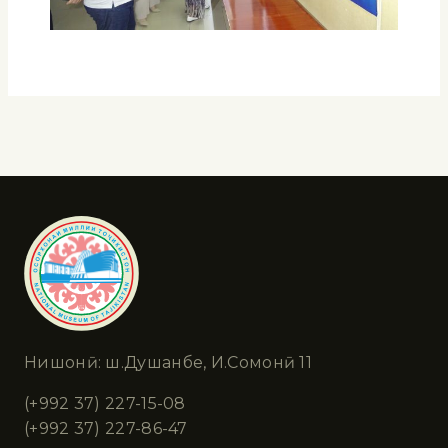
Нишонӣ: ш.Душанбе, И.Сомонӣ 11
(+992 37) 227-15-08
(+992 37) 227-86-47