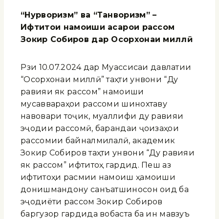
“Нурворизм” ва “Танворизм” –
Ифтитоҳи намоиши асарҳои рассом
Зокир Собиров дар Осорхонаи миллӣ
Рӯзи 10.07.2024 дар Муассисаи давлатии
“Осорхонаи миллӣ” таҳти унвони “Ду
равияи як рассом” намоиши
мусаввараҳои рассоми шинохтаву
навовари тоҷик, муаллифи ду равияи
эҷодии рассомӣ, барандаи ҷоизаҳои
рассомии байналмилалӣ, академик
Зокир Собиров таҳти унвони “Ду равияи
як рассом” ифтитоҳ гардид. Пеш аз
ифтитоҳи расмии намоиш ҳамоиши
донишмандону санъатшиносон оид ба
эҷодиёти рассом Зокир Собиров
баргузор гардида вобаста ба ин мавзуъ