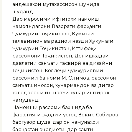
андешаҳои мутахассисон шунида
шуданд.
Дар маросими ифтитоҳи намоиш
намояндагони Вазорати фарҳанги
Ҷумҳурии Тоҷикистон, Кумитаи
телевизион ва радиои назди Ҳукумати
Ҷумҳурии Тоҷикистон, Иттифоқи
рассомони Тоҷикистон, Донишкадаи
давлатии санъати тасвирӣ ва дизайни
Тоҷикистон, Коллеҷи ҷумҳуриявии
рассомии ба номи М. Олимов, рассомон,
санъатшиносон, ҳунармандон ва дигар
ҳаводорони ин навъи ҳунар иштирок
намуданд.
Намоиши рассомӣ бахшида ба
фаъолияти эҷодии устод Зокир Собиров
баргузор шуда, дар он намунаҳои
барҷастаи эҷодиёти ӯ дар самти