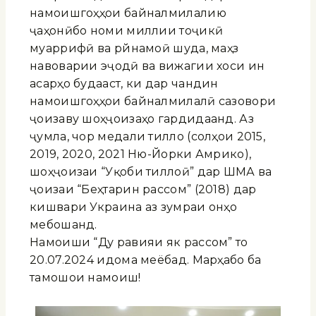
намоишгоҳҳои байналмилалию
ҷаҳонӣбо номи миллии тоҷикӣ
муаррифӣ ва рӯйнамоӣ шуда, маҳз
навоварии эҷодӣ ва вижагии хоси ин
асарҳо будааст, ки дар чандин
намоишгоҳҳои байналмилалӣ сазовори
ҷоизаву шоҳҷоизаҳо гардидаанд. Аз
ҷумла, чор медали тилло (солҳои 2015,
2019, 2020, 2021 Ню-Йорки Амрико),
шоҳҷоизаи “Уқоби тиллоӣ” дар ШМА ва
ҷоизаи “Беҳтарин рассом” (2018) дар
кишвари Украина аз зумраи онҳо
мебошанд.
Намоиши “Ду равияи як рассом” то
20.07.2024 идома меёбад. Марҳабо ба
тамошои намоиш!