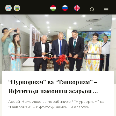
“Нурворизм” ва “Танворизм” –
Ифтитоҳи намоиши асарҳои …
Асосӣ
/
Намоишҳо ва чорабиниҳо
/
“Нурворизм” ва
“Танворизм” – Ифтитоҳи намоиши асарҳои …