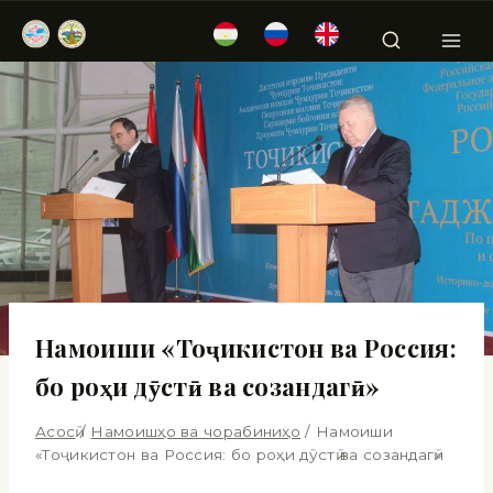
Намоиши «Тоҷикистон ва Россия:
бо роҳи дӯстӣ ва созандагӣ»
Асосӣ
/
Намоишҳо ва чорабиниҳо
/
Намоиши
«Тоҷикистон ва Россия: бо роҳи дӯстӣ ва созандагӣ»