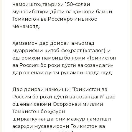
намоишгоҳ таърихи 150-солаи
муносибатҳои дўстӣ ва ҳамкорӣ байни
Тоҷикистон ва Россияро инъикос
менамояд.
Ҳамзамон дар доираи ҷамъомад
муаррифии китоб-феҳраст (каталог)-и
ёдгориҳои намоиш бо номи «Тоҷикистон
ва Россия: бо роҳи дӯстӣ ва созандагӣ»
дар ошёнаи дуюм рӯнамоӣ карда шуд.
Дар доираи намоиши “Тоҷикистон ва
Россия бо роҳи дӯстӣ ва созандагӣ” дар
ошёнаи сеюми Осорхонаи миллии
Тоҷикистон бо ҳузури
ширкаткунандагони мазкур намоиши
асарҳои мусаввирони Тоҷикистон ва