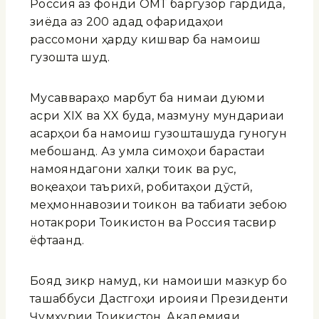
Россия аз фонди ОМТ баргузор гардида,
зиёда аз 200 адад офаридаҳои
рассомони ҳарду кишвар ба намоиш
гузошта шуд.
Мусаввараҳо марбут ба нимаи дуюми
асри XIX ва XX буда, мазмуну мундариҷаи
асарҳои ба намоиш гузошташуда гуногун
мебошанд. Аз ҷумла симоҳои барҷастаи
намояндагони халқи тоҷик ва рус,
воқеаҳои таърихӣ, робитаҳои дӯстӣ,
меҳмоннавозии тоҷикон ва табиати зебою
нотакрори Тоҷикистон ва Россия тасвир
ёфтаанд.
Бояд зикр намуд, ки намоиши мазкур бо
ташаббуси Дастгоҳи иҷроияи Президенти
Ҷумҳурии Тоҷикистон, Академияи