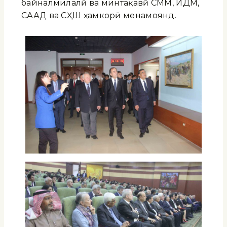
байналмилалӣ ва минтақавӣ СММ, ИДМ,
СААД ва СҲШ ҳамкорӣ менамоянд.