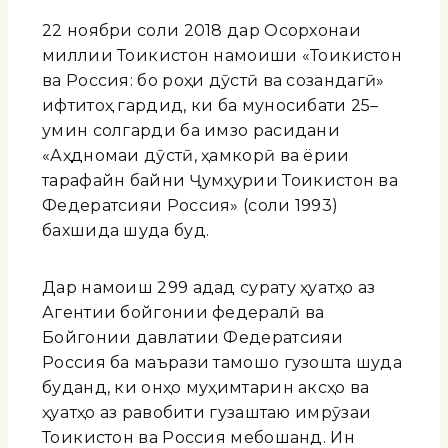
22 ноябри соли 2018 дар Осорхонаи
миллии Тоҷикистон намоиши «Тоҷикистон
ва Россия: бо роҳи дӯстӣ ва созандагӣ»
ифтитоҳ гардид, ки ба муносибати 25–
умин солгарди ба имзо расидани
«Аҳдномаи дӯстӣ, ҳамкорӣ ва ёрии
тарафайн байни Ҷумҳурии Тоҷикистон ва
Федератсияи Россия» (соли 1993)
бахшида шуда буд.
Дар намоиш 299 адад сурату ҳуҷҷатҳо аз
Агентии бойгонии федералӣ ва
Бойгонии давлатии Федератсияи
Россия ба маърази тамошо гузошта шуда
буданд, ки онҳо муҳимтарин аксҳо ва
ҳуҷҷатҳо аз равобити гузаштаю имрӯзаи
Тоҷикистон ва Россия мебошанд. Ин