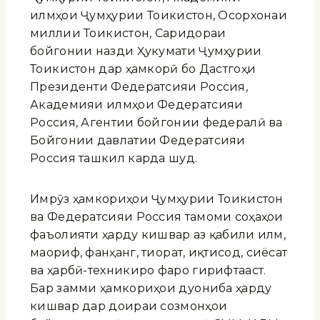
илмҳои Ҷумҳурии Тоҷикистон, Осорхонаи
миллии Тоҷикистон, Саридораи
бойгонии назди Ҳукумати Ҷумҳурии
Тоҷикистон дар ҳамкорӣ бо Дастгоҳи
Президенти Федератсияи Россия,
Академияи илмҳои Федератсияи
Россия, Агентии бойгонии федералӣ ва
Бойгонии давлатии Федератсияи
Россия ташкил карда шуд.
Имрӯз ҳамкориҳои Ҷумҳурии Тоҷикистон
ва Федератсияи Россия тамоми соҳаҳои
фаъолияти ҳарду кишвар аз қабили илм,
маориф, фанҳанг, тиҷорат, иқтисод, сиёсат
ва ҳарбӣ-техникиро фаро гирифтааст.
Бар замми ҳамкориҳои дуҷониба ҳарду
кишвар дар доираи созмонҳои