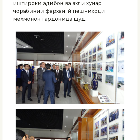
иштироки адибон ва аҳли ҳунар
чорабинии фарҳангӣ пешниҳоди
меҳмонон гардонида шуд.