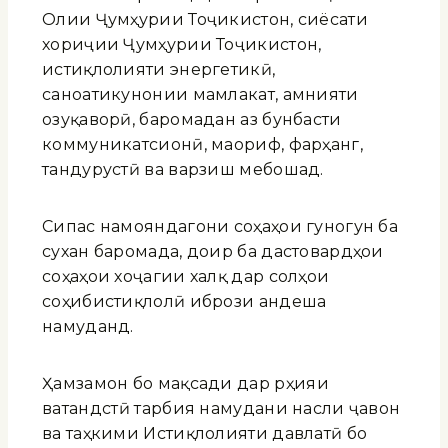
Олии Ҷумҳурии Тоҷикистон, сиёсати
хориҷии Ҷумҳурии Тоҷикистон,
истиқлолияти энергетикӣ,
саноатикунонии мамлакат, амнияти
озуқаворӣ, баромадан аз бунбасти
коммуникатсионӣ, маориф, фарҳанг,
тандурустӣ ва варзиш мебошад.
Сипас намояндагони соҳаҳои гуногун ба
сухан баромада, доир ба дастовардҳои
соҳаҳои хоҷагии халқ дар солҳои
соҳибистиқлолӣ ибрози андеша
намуданд.
Ҳамзамон бо мақсади дар рӯҳияи
ватандӯстӣ тарбия намудани насли ҷавон
ва таҳкими Истиқлолияти давлатӣ бо