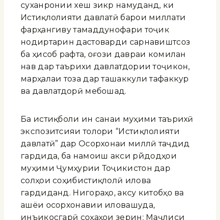
суханронии хеш зикр намуданд, ки
Истиқлолияти давлатӣ барои миллати
фарҳангиву тамаддунофари тоҷик
нодиртарин дастоварди сарнавиштсоз
ба ҳисоб рафта, оғози давраи комилан
нав дар таърихи давлатдории тоҷикон,
марҳалаи тоза дар ташаккули тафаккур
ва давлатдорӣ мебошад.
Ба истиқболи ин санаи муҳими таърихӣ
экспозитсияи толори “Истиқлолияти
давлатӣ” дар Осорхонаи миллӣ таҷдид
гардида, ба намоиш акси рӯйдодҳои
муҳими Ҷумҳурии Тоҷикистон дар
солҳои соҳибистиқлолӣ илова
гардиданд. Нигораҳо, аксу китобҳо ва
ашёи осорхонавии иловашуда,
инъикосгарӣ соҳаҳои зерин: Маҷлиси