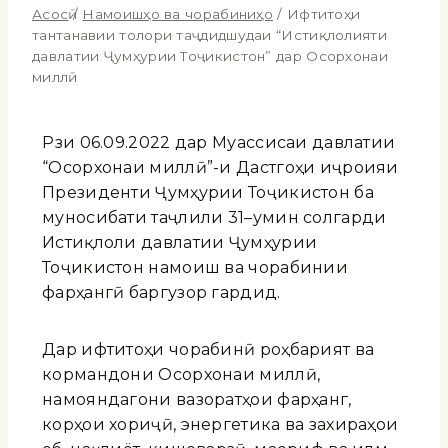
Асосӣ
/
Намоишҳо ва чорабиниҳо
/
Ифтитоҳи
тантанавии толори таҷдидшудаи “Истиқлолияти
давлатии Ҷумҳурии Тоҷикистон” дар Осорхонаи
миллӣ
Рӯзи 06.09.2022 дар Муассисаи давлатии
“Осорхонаи миллӣ”-и Дастгоҳи иҷроияи
Президенти Ҷумҳурии Тоҷикистон ба
муносибати таҷлили 31–умин солгарди
Истиқлоли давлатии Ҷумҳурии
Тоҷикистон намоиш ва чорабинии
фарҳангӣ баргузор гардид.
Дар ифтитоҳи чорабинӣ роҳбарият ва
кормандони Осорхонаи миллӣ,
намояндагони вазоратҳои фарҳанг,
корҳои хориҷӣ, энергетика ва захираҳои