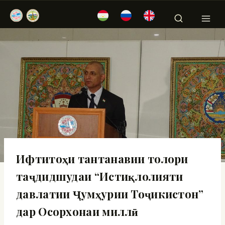
Ифтитоҳи тантанавии толори
таҷдидшудаи “Истиқлолияти
давлатии Ҷумҳурии Тоҷикистон”
дар Осорхонаи миллӣ