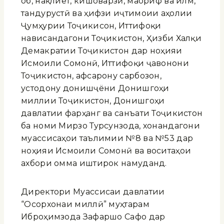
об, нақлиёт, кишоварзӣ, маориф ва илм,
тандурустӣ ва ҳифзи иҷтимоии аҳолии
Ҷумҳурии Тоҷикисон, Иттифоқи
нависандагони Тоҷикистон, Ҳизби Халқи
Демакратии Тоҷикистон дар ноҳияи
Исмоили Сомонӣ, Иттифоқи ҷавонони
Тоҷикистон, афсарону сарбозон,
устодону донишҷӯёни Донишгоҳи
миллии Тоҷикистон, Донишгоҳи
давлатии фарҳанг ва санъати Тоҷикистон
ба номи Мирзо Турсунзода, хонандагони
муассисаҳои таълимии №8 ва №53 дар
ноҳияи Исмоили Сомонӣ ва воситаҳои
ахбори омма иштирок намуданд.
Директори Муассисаи давлатии
“Осорхонаи миллӣ” муҳтарам
Иброҳимзода Зафаршо Сафо дар