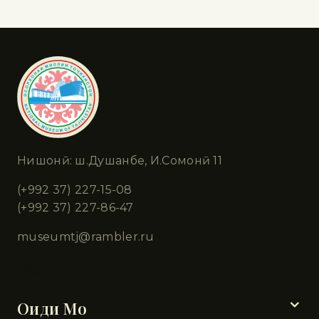
Нишонӣ: ш.Душанбе, И.Сомонӣ 11
(+992 37) 227-15-08
(+992 37) 227-86-47
museumtj@rambler.ru
Бахшҳо
Оиди Мо