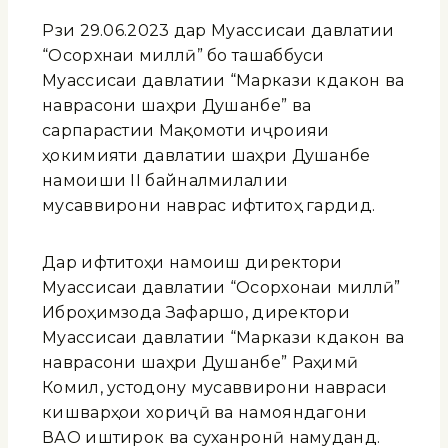
Рӯзи 29.06.2023 дар Муассисаи давлатии
“Осорхнаи миллӣ” бо ташаббуси
Муассисаи давлатии “Маркази кӯдакон ва
наврасони шаҳри Душанбе” ва
сарпарастии Мақомоти иҷроияи
ҳокимияти давлатии шаҳри Душанбе
намоиши II байналмилалии
мусаввирони наврас ифтитоҳ гардид.
Дар ифтитоҳи намоиш директори
Муассисаи давлатии “Осорхонаи миллӣ”
Иброҳимзода Зафаршо, директори
Муассисаи давлатии “Маркази кӯдакон ва
наврасони шаҳри Душанбе” Раҳимӣ
Комил, устодону мусаввирони навраси
кишварҳои хориҷӣ ва намояндагони
ВАО иштирок ва суханронӣ намуданд.