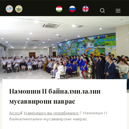
Намоиши II байналмилалии
мусаввирони наврас
Асосӣ
/
Намоишҳо ва чорабиниҳо
/
Намоиши II
байналмилалии мусаввирони наврас