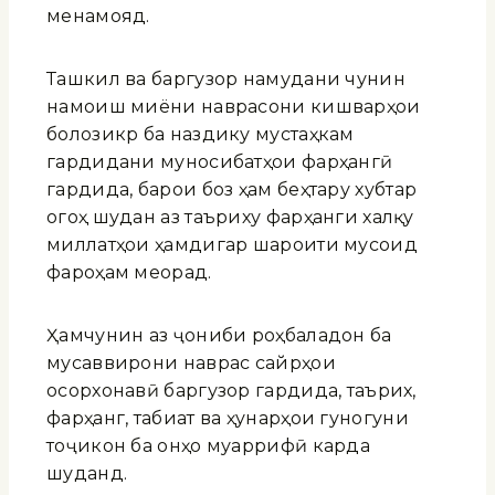
менамояд.
Ташкил ва баргузор намудани чунин
намоиш миёни наврасони кишварҳои
болозикр ба наздику мустаҳкам
гардидани муносибатҳои фарҳангӣ
гардида, барои боз ҳам беҳтару хубтар
огоҳ шудан аз таъриху фарҳанги халқу
миллатҳои ҳамдигар шароити мусоид
фароҳам меорад.
Ҳамчунин аз ҷониби роҳбаладон ба
мусаввирони наврас сайрҳои
осорхонавӣ баргузор гардида, таърих,
фарҳанг, табиат ва ҳунарҳои гуногуни
тоҷикон ба онҳо муаррифӣ карда
шуданд.