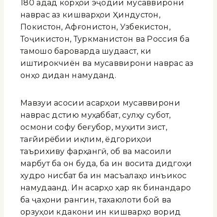
180 адад корҳои эҷодии мусаввирони
наврас аз кишварҳои Ҳиндустон,
Покистон, Афғонистон, Узбекистон,
Тоҷикистон, Туркманистон ва Россия ба
тамошо бароварда шудааст, ки
иштирокчиён ва мусаввирони наврас аз
онҳо дидан намуданд.
Мавзуи асосии асарҳои мусаввирони
наврас дӯстию муҳаббат, сулҳу субот,
осмони софу беғубор, муҳити зист,
тағйирёбии иқлим, ёдгориҳои
таърихиву фарҳангӣ, об ва масоили
марбут ба он буда, ба ин восита дидгоҳи
худро нисбат ба ин масъалаҳо инъикос
намудаанд. Ин асарҳо ҳар як бинандаро
ба ҷаҳони рангин, тахаюлоти бой ва
орзуҳои кӯдакони ин кишварҳо ворид