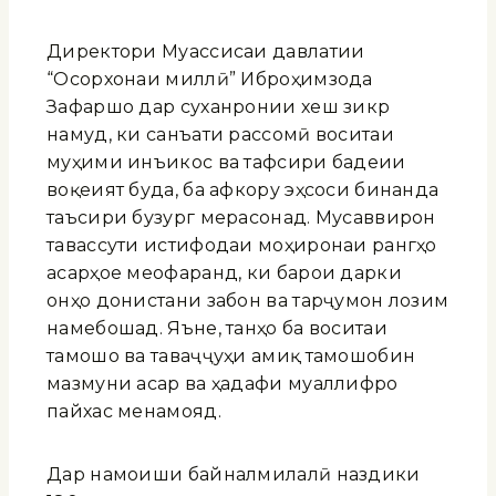
Директори Муассисаи давлатии
“Осорхонаи миллӣ” Иброҳимзода
Зафаршо дар суханронии хеш зикр
намуд, ки санъати рассомӣ воситаи
муҳими инъикос ва тафсири бадеии
воқеият буда, ба афкору эҳсоси бинанда
таъсири бузург мерасонад. Мусаввирон
тавассути истифодаи моҳиронаи рангҳо
асарҳое меофаранд, ки барои дарки
онҳо донистани забон ва тарҷумон лозим
намебошад. Яъне, танҳо ба воситаи
тамошо ва таваҷҷуҳи амиқ тамошобин
мазмуни асар ва ҳадафи муаллифро
пайхас менамояд.
Дар намоиши байналмилалӣ наздики