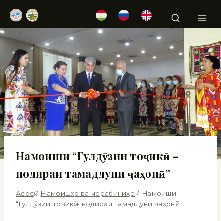
Намоиши “Гулдӯзии тоҷикӣ –
нодираи тамаддуни ҷаҳонӣ”
Асосӣ
/
Намоишҳо ва чорабиниҳо
/
Намоиши
“Гулдӯзии тоҷикӣ – нодираи тамаддуни ҷаҳонӣ”