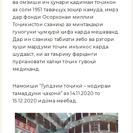
ва омӯзиши ин ҳунари қадимаи тоҷикон
аз соли 1951 таваҷҷуҳ зоҳир намуда, имрӯз
дар фонди Осорхонаи миллии
Тоҷикистон сӯзаниҳо аз минтақаҳои
гуногуни ҷумҳурӣ ҳифз карда мешаванд.
Дар ин сӯзаниҳо табиати зебо ва рӯзгори
хуши мардуми тоҷик инъикос карда
шудааст, ки аз таъриху фарҳанги
пурғановати халқи тоҷик гувоҳӣ
медиҳанд.
Намоиши “Гулдӯзии тоҷикӣ – нодираи
тамаддуни ҷаҳонӣ” аз 14.11.2020 то
15.12.2020 идома меёбад.