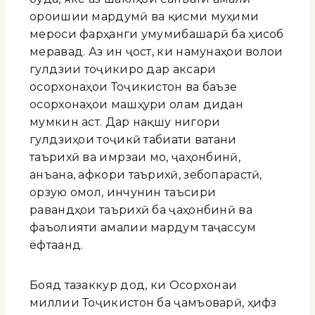
ороишии мардумӣ ва қисми муҳими
мероси фарҳанги умумибашарӣ ба ҳисоб
меравад. Аз ин ҷост, ки намунаҳои волои
гулдӯзии тоҷикиро дар аксари
осорхонаҳои Тоҷикистон ва баъзе
осорхонаҳои машҳури олам дидан
мумкин аст. Дар нақшу нигори
гулдӯзиҳои тоҷикӣ табиати ватани
таърихӣ ва имрӯзаи мо, ҷаҳонбинӣ,
анъана, афкори таърихӣ, зебопарастӣ,
орзую омол, инчунин таъсири
равандҳои таърихӣ ба ҷаҳонбинӣ ва
фаъолияти амалии мардум таҷассум
ёфтаанд.
Бояд тазаккур дод, ки Осорхонаи
миллии Тоҷикистон ба ҷамъоварӣ, ҳифз