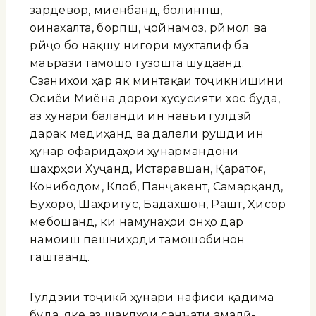
зардевор, миёнбанд, болинпӯш,
оинахалта, борпӯш, ҷойнамоз, рӯймол ва
рӯйҷо бо нақшу нигори мухталиф ба
маърази тамошо гузошта шудаанд.
Сӯзаниҳои ҳар як минтақаи тоҷикнишини
Осиёи Миёна дорои хусусияти хос буда,
аз ҳунари баланди ин навъи гулдӯзӣ
дарак медиҳанд ва далели рушди ин
ҳунар офаридаҳои ҳунармандони
шаҳрҳои Хуҷанд, Истаравшан, Қаратоғ,
Конибодом, Кӯлоб, Панҷакент, Самарқанд,
Бухоро, Шаҳритус, Бадахшон, Рашт, Ҳисор
мебошанд, ки намунаҳои онҳо дар
намоиш пешниҳоди тамошобинон
гаштаанд.
Гулдӯзии тоҷикӣ ҳунари нафиси қадима
буда, яке аз шаклҳои санъати амалӣ-