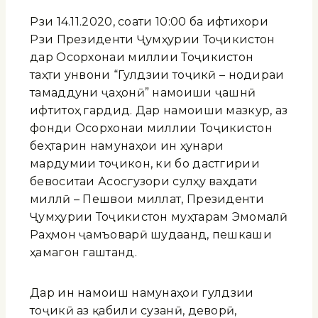
Рӯзи 14.11.2020, соати 10:00 ба ифтихори
Рӯзи Президенти Ҷумҳурии Тоҷикистон
дар Осорхонаи миллии Тоҷикистон
таҳти унвони “Гулдӯзии тоҷикӣ – нодираи
тамаддуни ҷаҳонӣ” намоиши ҷашнӣ
ифтитоҳ гардид. Дар намоиши мазкур, аз
фонди Осорхонаи миллии Тоҷикистон
беҳтарин намунаҳои ин ҳунари
мардумии тоҷикон, ки бо дастгирии
бевоситаи Асосгузори сулҳу ваҳдати
миллӣ – Пешвои миллат, Президенти
Ҷумҳурии Тоҷикистон муҳтарам Эмомалӣ
Раҳмон ҷамъоварӣ шудаанд, пешкаши
ҳамагон гаштанд.
Дар ин намоиш намунаҳои гулдӯзии
тоҷикӣ аз қабили сузанӣ, деворӣ,