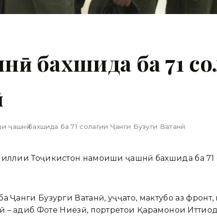
ӣ бахшида ба 71 со
ӣ
 ҷашнӣ бахшида ба 71 солагии Ҷанги Бузуги Ватанӣ
миллии Тоҷикистон намоиши ҷашнӣ бахшида ба 71 
 Ҷанги Бузурги Ватанӣ, ҳуҷҷатҳо, мактубҳо аз фронт,
– адиб Фотеҳ Ниёзӣ, портретҳои Қаҳрамонҳои Иттиҳо