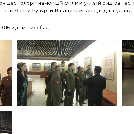
н дар толори намоишӣ филми ҳуҷҷатӣ оид ба парт
солҳои Ҷанги Бузурги Ватанӣ намоиш дода шуданд.
2016 идома меёбад.