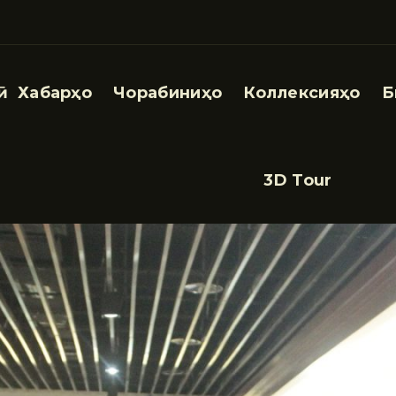
Хабарҳо
Чорабиниҳо
Коллексияҳо
Б
3D Tour