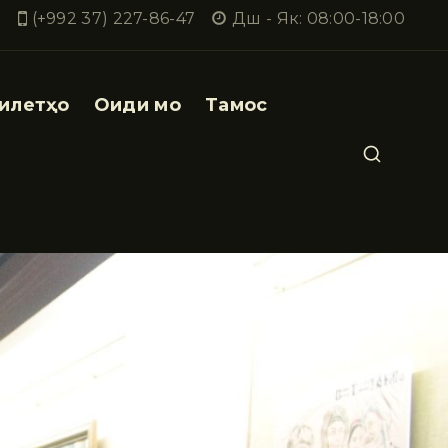
(+992 37) 227-86-47
Дш - Як: 08:00-18:00
илетҳо
Оиди мо
Тамос