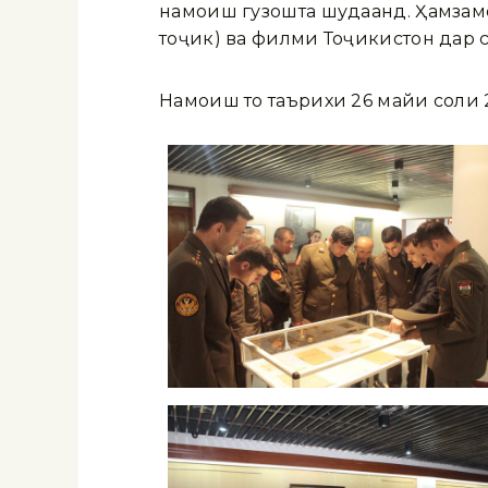
намоиш гузошта шудаанд. Ҳамзамо
тоҷик) ва филми Тоҷикистон дар 
Намоиш то таърихи 26 майи соли 