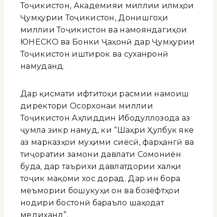
Тоҷикистон, Академияи миллии илмҳои
Ҷумҳурии Тоҷикистон, Донишгоҳи
миллии Тоҷикистон ва намояндагиҳои
ЮНЕСКО ва Бонки Ҷаҳонӣ дар Ҷумҳурии
Тоҷикистон иштирок ва суханронӣ
намуданд.
Дар қисмати ифтитоҳи расмии намоиш
директори Осорхонаи миллии
Тоҷикистон Аҳлиддин Ибодуллозода аз
ҷумла зикр намуд, ки “Шаҳри Ҳулбук яке
аз марказҳои муҳими сиёсӣ, фарҳангӣ ва
тиҷоратии замони давлати Сомониён
буда, дар таърихи давлатдории халқи
тоҷик мақоми хос дорад. Дар ин бора
меъмории бошукуҳи он ва бозёфтҳои
нодири бостонӣ бараъло шаҳодат
медиҳанд”.