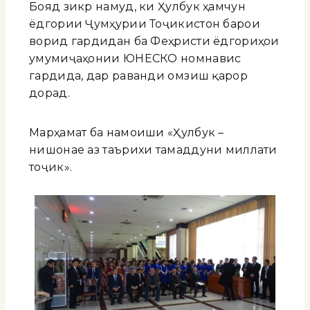
Бояд зикр намуд, ки Ҳулбук ҳамчун
ёдгории Ҷумҳурии Тоҷикистон барои
ворид гардидан ба Феҳристи ёдгориҳои
умумиҷаҳонии ЮНЕСКО номнавис
гардида, дар раванди омӯзиш қарор
дорад.
Марҳамат ба намоиши «Ҳулбук –
нишонае аз таърихи тамаддуни миллати
тоҷик».