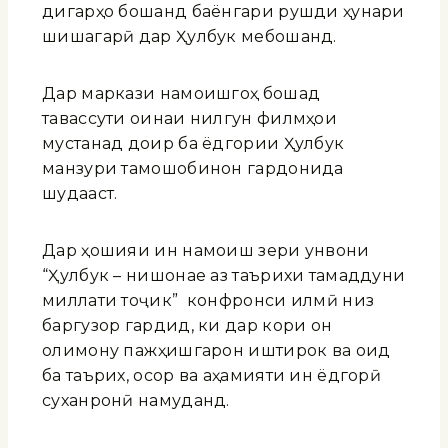
дигарҳо бошанд баёнгари рушди ҳунари
шишагарӣ дар Ҳулбук мебошанд.
Дар маркази намоишгоҳ бошад
тавассути оинаи нилгун филмҳои
мустанад доир ба ёдгории Ҳулбук
манзури тамошобинон гардонида
шудааст.
Дар ҳошияи ин намоиш зери унвони
“Ҳулбук – нишонае аз таърихи тамаддуни
миллати тоҷик” конфронси илмӣ низ
баргузор гардид, ки дар кори он
олимону пажӯҳишгарон иштирок ва оид
ба таърих, осор ва аҳамияти ин ёдгорӣ
суханронӣ намуданд.