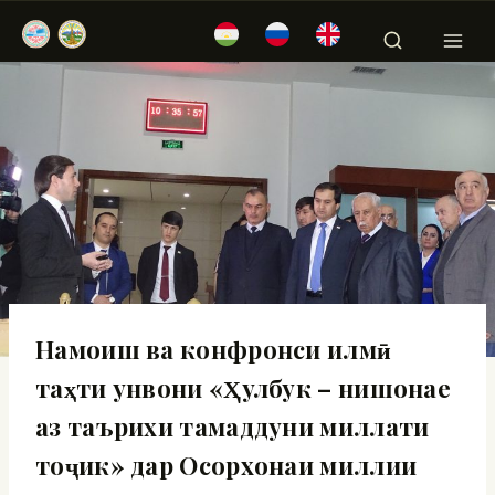
Намоиш ва конфронси илмӣ
таҳти унвони «Ҳулбук – нишонае
аз таърихи тамаддуни миллати
тоҷик» дар Осорхонаи миллии