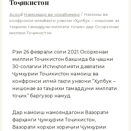
Тоҷикистон
Асосӣ
/
Намоишҳо ва чорабиниҳо
/
Намоиш ва
конфронси илмӣ таҳти унвони «Ҳулбук – нишонае аз
таърихи тамаддуни миллати тоҷик» дар Осорхонаи
миллии Тоҷикистон
Рӯзи 26 феврали соли 2021 Осорхонаи
миллии Тоҷикистон бахшида ба ҷашни
30-солагии Истиқлолияти давлатии
Ҷумҳурии Тоҷикистон намоиш ва
конфронси илмӣ таҳти унвони “Ҳулбук –
нишонае аз таърихи тамаддуни миллати
тоҷик” баргузор намуд.
Дар намоиш намояндагони Вазорати
фарҳанги Ҷумҳурии Тоҷикистон,
Вазорати корҳои хориҷии Ҷумҳурии