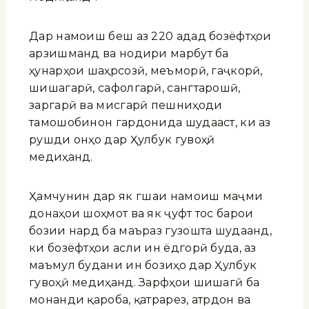
Дар намоиш беш аз 220 адад бозёфтҳои
арзишманд ва нодири марбут ба
ҳунарҳои шаҳрсозӣ, меъморӣ, гаҷкорӣ,
шишагарӣ, сафолгарӣ, сангтарошӣ,
заргарӣ ва мисгарӣ пешниҳоди
тамошобинон гардонида шудааст, ки аз
рушди онҳо дар Ҳулбук гувоҳӣ
медиҳанд.
Ҳамчунин дар як гӯшаи намоиш маҷмӯи
донаҳои шоҳмот ва як ҷуфт тос барои
бозии нард ба маъраз гузошта шудаанд,
ки бозёфтҳои асли ин ёдгорӣ буда, аз
маъмул будани ин бозиҳо дар Ҳулбук
гувоҳӣ медиҳанд. Зарфҳои шишагӣ ба
монанди қароба, қатрарез, атрдон ва