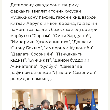
Дӯстдорону ҳаводорони таъриху
фарҳанги миллати тоҷик хусусан
муҳаққиқону пажӯҳишгарони кишварҳои
қитъаи Аврупо имкон доранд, то дар ин
намоиш аз наздик бозёфтҳои ёдгориҳои
марбут ба “Саразм”, “Оини Зардуштӣ”,
“Империяи Ҳахоманишиҳо”, “Давлати
Юнону Бохтар”, “Империяи Кушониён”,
“Давлати Сосониён”, “Панҷакенти
қадим”, “Бунҷикат”, “Дайри буддоии
Аҷинатеппа”, “Ҳулбук”, “Сайёд” ва
дафинаи сиккаҳои “Давлати Сомониён”-
ро дидан намоянд.