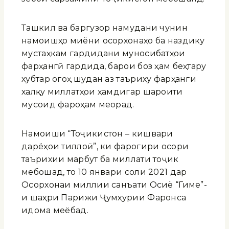
Ташкил ва баргузор намудани чунин
намоишҳо миёни осорхонаҳо ба наздику
мустаҳкам гардидани муносибатҳои
фарҳангӣ гардида, барои боз ҳам беҳтару
хубтар огоҳ шудан аз таъриху фарҳанги
халқу миллатҳои ҳамдигар шароити
мусоид фароҳам меорад.
Намоиши “Тоҷикистон – кишвари
дарёҳои тиллоӣ”, ки фарогири осори
таърихии марбут ба миллати тоҷик
мебошад, то 10 январи соли 2021 дар
Осорхонаи миллии санъати Осиё “Гиме”-
и шаҳри Парижи Ҷумҳурии Фаронса
идома меёбад.