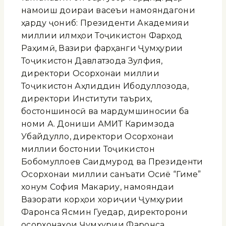
намоиш доираи васеъи намояндагони
ҳарду ҷониб: Президенти Академияи
миллии илмҳои Тоҷикистон Фарҳод
Раҳимӣ, Вазири фарҳанги Ҷумҳурии
Тоҷикистон Давлатзода Зулфия,
директори Осорхонаи миллии
Тоҷикистон Аҳлиддин Ибодуллозода,
директори Институти таърих,
бостоншиносӣ ва мардумшиносии ба
номи А. Дониши АМИТ Каримзода
Убайдулло, директори Осорхонаи
миллии бостонии Тоҷикистон
Бобомуллоев Саидмурод ва Президенти
Осорхонаи миллии санъати Осиё “Гиме”
хонум София Макариу, намояндаи
Вазорати корҳои хориҷии Ҷумҳурии
Фаронса Ясмин Гуедар, директорони
осорхонаҳои Ҷумҳурии Фаронса,