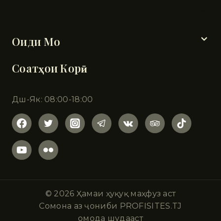
Бахшҳо
Оиди Мо
Соатҳои Корӣ
Дш-Як: 08:00-18:00
© 2026 Ҳамаи ҳуқуқ маҳфуз аст
Сомона аз ҷониби PROFISITES.TJ
омода шудааст