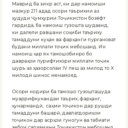
Маврид ба зикр аст, ки дар намоиши
мазкур 211 адад осори таърихии аз
ҳудуди Ҷумҳурии Тоҷикистон бозёфт
гардида, ба намоиш гузошта шудаанд,
ки далели равшани соҳиби таъриху
тамаддуни куҳан ва фарҳанги пурғановат
будани миллати тоҷик мебошанд. Ин
намоиш ҳар як тамошобинро бо
давраҳои пурифтихори миллати тоҷик
шурӯъ аз ҳазорсолаи IV пеш аз милод то X
милодӣ шинос менамояд.
Осори нодири ба тамошо гузошташуда
муаррифкунандаи таърих, фарҳанг,
ҳунармандӣ, саҳми тоҷикон дар рушди
тамаддуни башарӣ, давлатдориҳои
тоҷикон дар асрҳои гуногун ва табиати
зебои сарзамини Тоҷикистон мебошанд.