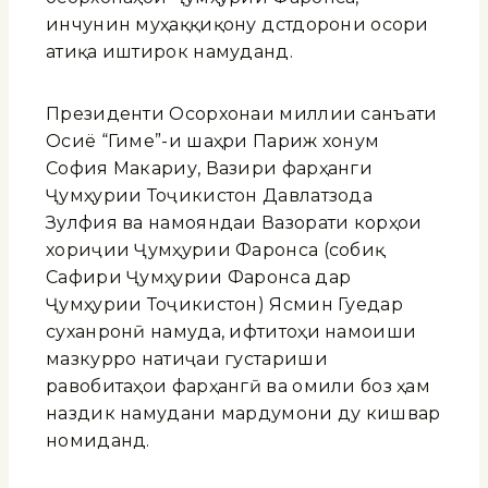
инчунин муҳаққиқону дӯстдорони осори
атиқа иштирок намуданд.
Президенти Осорхонаи миллии санъати
Осиё “Гиме”-и шаҳри Париж хонум
София Макариу, Вазири фарҳанги
Ҷумҳурии Тоҷикистон Давлатзода
Зулфия ва намояндаи Вазорати корҳои
хориҷии Ҷумҳурии Фаронса (собиқ
Сафири Ҷумҳурии Фаронса дар
Ҷумҳурии Тоҷикистон) Ясмин Гуедар
суханронӣ намуда, ифтитоҳи намоиши
мазкурро натиҷаи густариши
равобитаҳои фарҳангӣ ва омили боз ҳам
наздик намудани мардумони ду кишвар
номиданд.