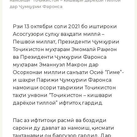
намоиши “Тоҷикистон – кишвари дарёҳои тиллоӣ”
дар Ҷумҳурии Фаронса
Рӯзи 13 октябри соли 2021 бо иштироки
Асосгузори сулҳу ваҳдати миллӣ –
Пешвои миллат, Президенти Ҷумҳурии
Тоҷикистон муҳтарам Эмомалӣ Раҳмон
ва Президенти Ҷумҳурии Фаронса
муҳтарам Эманнуэл Макрон дар
Осорхонаи миллии санъати Осиё “Гиме”-
и шаҳри Парижи Ҷумҳурии Фаронса
намоиши осори таърихии Тоҷикистон
таҳти унвони “Тоҷикистон – кишвари
дарёҳои тиллоӣ” ифтитоҳ гардид.
Пас аз ифтитоҳи расмӣ ва боздиди
сарони ду давлат аз намоиш, қисмати
тантанавии он баргузор гардид. Дар