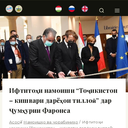
Ифтитоҳи намоиши “Тоҷикистон
– кишвари дарёҳои тиллоӣ” дар
Ҷумҳурии Фаронса
Асосӣ
/
Намоишҳо ва чорабиниҳо
/
Ифтитоҳи