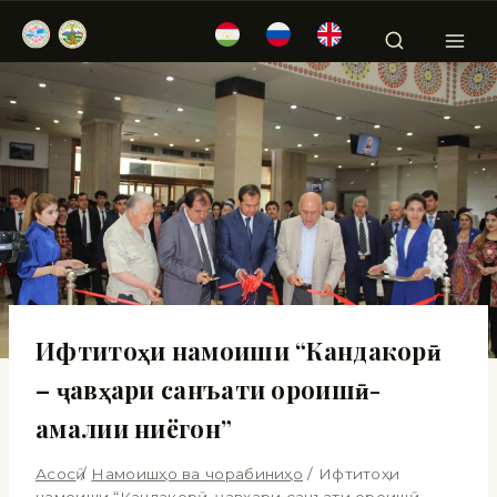
Ифтитоҳи намоиши “Кандакорӣ
– ҷавҳари санъати ороишӣ-
амалии ниёгон”
Асосӣ
/
Намоишҳо ва чорабиниҳо
/
Ифтитоҳи