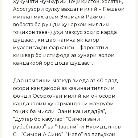
Ҳукумати Ҷумҳурии Тоҷикистон, хосатан,
Асосгузори сулҳу ваҳдат миллӣ – Пешвои
миллат муҳтарам Эмомалӣ Раҳмон
вобаста ба рушди ҳунарҳои миллии
тоҷикон таваҷҷуҳи махсус зоҳир карда
шудааст, ки дар натиҷа як қатор
муассисаҳои фарҳангӣ – фароғатии
кишвар бо истифода аз ҳунари волои
кандакорӣ оро дода шудааст.
Дар намоиши мазкур зиёда аз 40 адад
осори кандакорӣ аз хазинаи тиллоии
фонди Осорхонаи миллӣ ки он осори
кандакории ҳунармандони маъруфи
тоҷик ба мисли “Зани кашидадўз”,
“Духтар бо кабутар” “Симои зани
рубобнавоз” ва “Ҷавонӣ”-и Нуриддинов
С.; “Симои А.Сино”, “Наво” ва лавҳаҳои