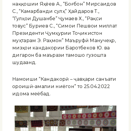
наққошии Яҳёев А., “Боғбон” Мирсаидов
С., “Камарбанди сулҳ” Ҳайдаров Т.,
“Гулҳои Душанбе” Ҷумаев Х., “Рақси
товус” Буриев С., “Симои Пешвои миллат
Президенти Ҷумҳурии Тоҷикистон
муҳтарам Э. Раҳмон” Маъруфӣ Манучеҳр,
мизҳои кандакории Баротбеков Ю. ва
дигарон ба маърази тамошо гузошта
шудаанд.
Намоиши “Кандакорӣ – ҷавҳари санъати
ороишӣ-амалии ниёгон” то 25.04.2022
идома меёбад.