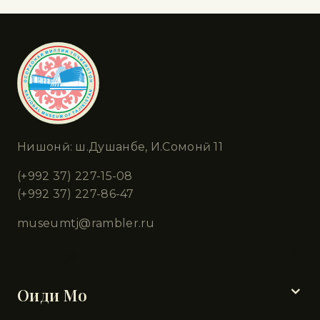
Нишонӣ: ш.Душанбе, И.Сомонӣ 11
(+992 37) 227-15-08
(+992 37) 227-86-47
museumtj@rambler.ru
Бахшҳо
Оиди Мо