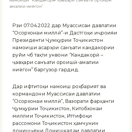
намоиши “Кандакорӣ – ҷавҳари санъати ороишӣ-
амалии ниёгон”
Рӯзи 07.04.2022 дар Муассисаи давлатии
“Осорхонаи миллӣ”-и Дастгоҳи иҷроияи
Президенти Ҷумҳурии Тоҷикистон
намоиши асарҳои санъати кандакории
руйи чӯб таҳти унвони “Кандакорӣ –
ҷавҳари санъати ороишӣ-амалии
ниёгон” баргузор гардид.
Дар ифтитоҳи намоиш роҳбарият ва
кормандони Муассисаи давлатии
“Осорхонаи миллӣ”, Вазорати фарҳанги
Ҷумҳурии Тоҷикистон, Китобхонаи
миллии Тоҷикистон, Иттифоқи
рассомони Тоҷикистон ҳамчунин
донишҷӯёни Донишкадаи давлатии