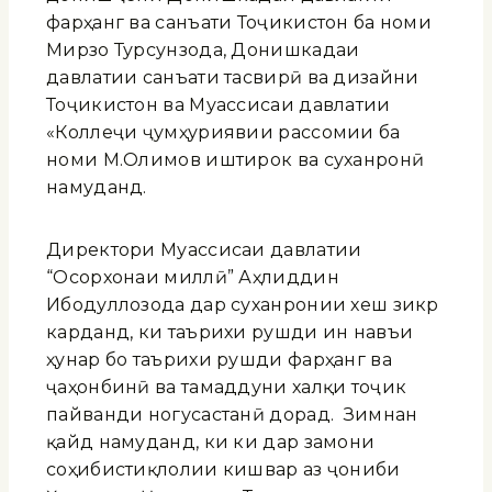
фарҳанг ва санъати Тоҷикистон ба номи
Мирзо Турсунзода, Донишкадаи
давлатии санъати тасвирӣ ва дизайни
Тоҷикистон ва Муассисаи давлатии
«Коллеҷи ҷумҳуриявии рассомии ба
номи М.Олимов иштирок ва суханронӣ
намуданд.
Директори Муассисаи давлатии
“Осорхонаи миллӣ” Аҳлиддин
Ибодуллозода дар суханронии хеш зикр
карданд, ки таърихи рушди ин навъи
ҳунар бо таърихи рушди фарҳанг ва
ҷаҳонбинӣ ва тамаддуни халқи тоҷик
пайванди ногусастанӣ дорад. Зимнан
қайд намуданд, ки ки дар замони
соҳибистиқлолии кишвар аз ҷониби