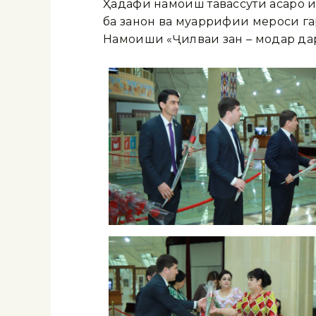
Ҳадафи намоиш тавассути асарҳо и
ба занон ва муаррифии мероси га
Намоиши «Ҷилваи зан – модар дар 