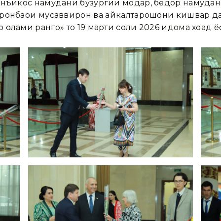
нъикос намудани бузургии модар, бедор намудани 
ронбаҳои мусаввирон ва ҳайкалтарошони кишвар д
олами рангҳо» то 19 марти соли 2026 идома хоҳад ё