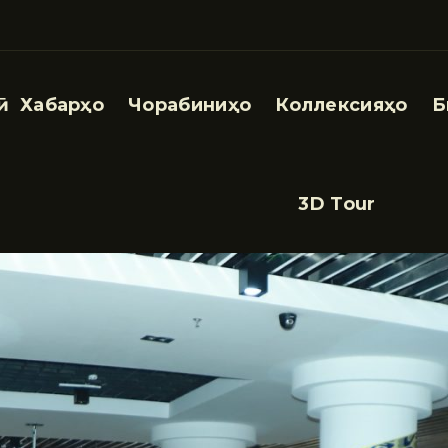
Хабарҳо
Чорабиниҳо
Коллексияҳо
Б
3D Tour