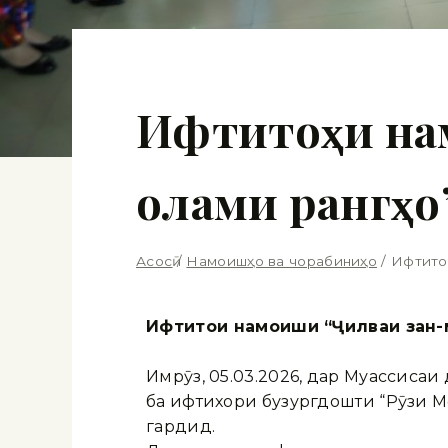
Ифтитоҳи на
олами рангҳо
Асосӣ
/
Намоишҳо ва чорабиниҳо
/
Ифтитоҳ
Ифтитоҳи намоиши “Ҷилваи зан-
Имрӯз, 05.03.2026, дар Муассиса
ба ифтихори бузургдошти “Рӯзи Мо
гардид.