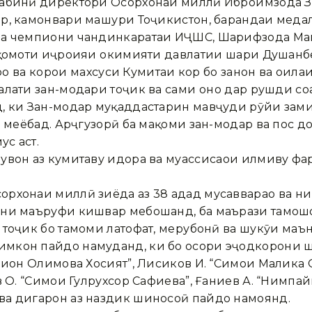
рабинӣ директори Осорхонаи миллӣ Иброҳимзода З
р, камонвари машҳури Тоҷикистон, барандаи меда
ва чемпиони чандинкаратаи ИҶШС, Шарифзода Мав
ақомоти иҷроияи ҳокимияти давлатии шаҳри Душанбе
рҳо ва корҳои махсуси Кумитаи кор бо занон ва оил
ати зан-модари тоҷик ва саҳми онҳо дар рушди соҳ
, ки Зан-модар муқаддастарин мавҷуди рӯйи зами
з меёбад. Арҷгузорӣ ба мақоми зан-модар ва пос до
ус аст.
увон аз кумитаву идора ва муассисаҳои илмиву ф
рхонаи миллӣ зиёда аз 38 адад мусаввараҳо ва ни
ни маъруфи кишвар мебошанд, ба маърази тамошо 
тоҷик бо тамоми латофат, меҳрубонӣ ва шукӯҳи маън
мкон пайдо намуданд, ки бо осори эҷодкорони ши
изион Олимова Хосият”, Лисиков И. “Симои Малика 
 О. “Симои Гулрухсор Сафиева”, Ғаниев А. “Нимпайк
ва дигарон аз наздик шиносоӣ пайдо намоянд.