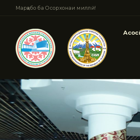
Марҳабо ба Осорхонаи миллӣ!
Асосӣ