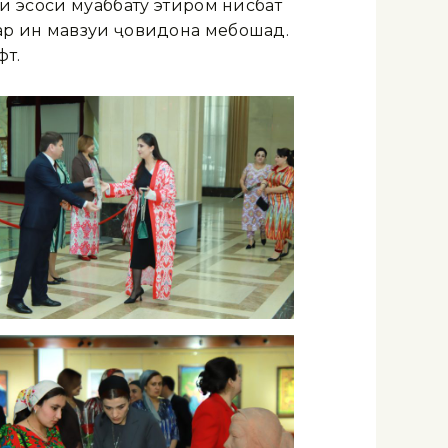
эҳсоси муҳаббату эҳтиром нисбат
ар ин мавзуи ҷовидона мебошад.
фт.