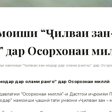
моиши “Ҷилваи зан
” дар Осорхонаи ми
и намоиши “Ҷилваи зан-модар дар олами рангҳо” дар Осорх
модар дар олами рангҳо” дар Осорхонаи миллӣ
и давлатии “Осорхонаи миллӣ”-и Дастгоҳи иҷроияи
дар” намоиши ҷашнӣ таҳти унвони «Ҷилваи зан – м