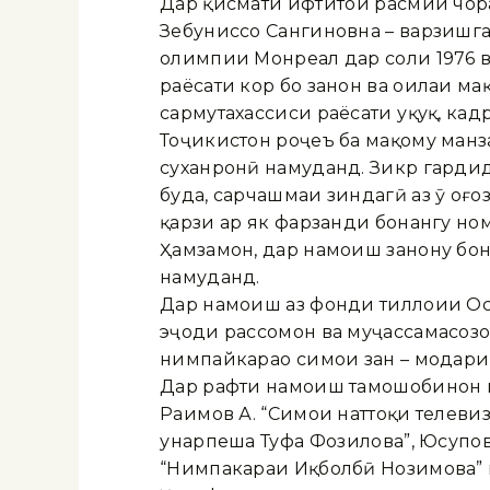
Дар қисмати ифтитоҳи расмии чо
Зебуниссо Сангиновна – варзишга
олимпии Монреал дар соли 1976 
раёсати кор бо занон ва оилаи м
сармутахассиси раёсати ҳуқуқ, кад
Тоҷикистон роҷеъ ба мақому манзал
суханронӣ намуданд. Зикр гардид
буда, сарчашмаи зиндагӣ аз ӯ оғо
қарзи ҳар як фарзанди бонангу ном
Ҳамзамон, дар намоиш занону бон
намуданд.
Дар намоиш аз фонди тиллоии Осо
эҷоди рассомон ва муҷассамасозо
нимпайкараҳо симои зан – модари 
Дар рафти намоиш тамошобинон и
Раҳимов А. “Симои наттоқи телев
ҳунарпеша Туҳфа Фозилова”, Юсупов
“Нимпакараи Иқболбӣ Нозимова” 