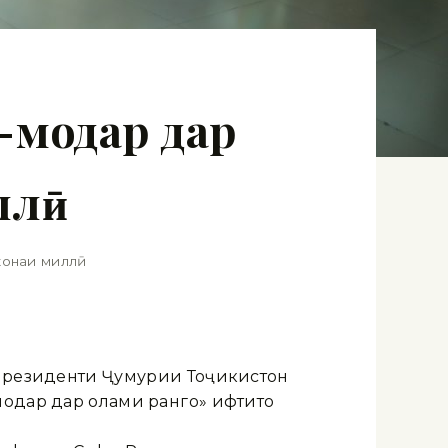
-модар дар
ллӣ
онаи миллӣ
 Президенти Ҷумҳурии Тоҷикистон
одар дар олами рангҳо» ифтитоҳ