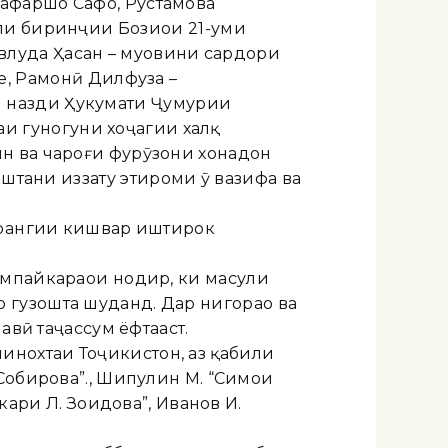
афаршо Сафо, Рустамова
ли биринҷии Бозиҳои 21-уми
луда Ҳасан – муовини сардори
, Раҳмонӣ Дилфуза –
аи назди Ҳукумати Ҷумҳурии
аҳи гуногуни хоҷагии халқ
н ва чароғи фурӯзони хонадон
штани иззату эҳтироми ӯ вазифа ва
арҳангии кишвар иштирок
мпайкараҳои нодир, ки маҳсули
гузошта шуданд. Дар нигораҳо ва
авӣ таҷассум ёфтааст.
нохтаи Тоҷикистон, аз қабили
Собирова”., Шипулин М. “Симои
ари Л. Зоҳидова”, Иванов И.