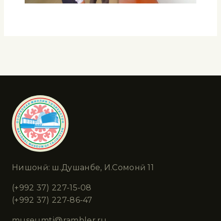
Нишонӣ: ш.Душанбе, И.Сомонӣ 11
(+992 37) 227-15-08
(+992 37) 227-86-47
museumtj@rambler.ru