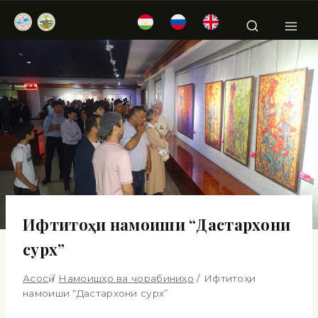
Ифтитоҳи намоиши “Дастархони
сурх”
Асосӣ
/
Намоишҳо ва чорабиниҳо
/
Ифтитоҳи
намоиши “Дастархони сурх”