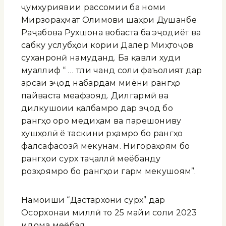
ҷумҳуриявии рассомии ба номи
Мирзораҳмат Олимови шаҳри Душанбе
Раҷабова Рухшона вобаста ба эҷодиёт ва
сабку услубҳои кории Далер Миҳтоҷов
суханронӣ намуданд. Ба қавли худи
муаллиф “ … тӯли чанд соли фаъолият дар
арсаи эҷод набардам миёни рангҳо
пайваста меафзояд. Дилгармӣ ва
дилкушоии қалбамро дар эҷод бо
рангҳо оро медиҳам ва парешониву
хушҳолӣ ё таскини рӯҳамро бо рангҳо
фалсафасозӣ мекунам. Нигораҳоям бо
рангҳои сурх таҷаллӣ меёбанду
розҳоямро бо рангҳои гарм мекушоям”.
Намоиши “Дастархони сурх” дар
Осорхонаи миллӣ то 25 майи соли 2023
идома меёбад.