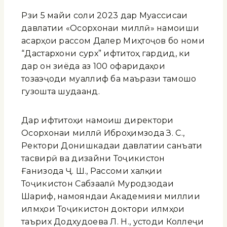
Рӯзи 5 майи соли 2023 дар Муассисаи
давлатии «Осорхонаи миллӣ» намоиши
асарҳои рассом Далер Миҳтоҷов бо номи
“Дастархони сурх” ифтитоҳ гардид, ки
дар он зиёда аз 100 офаридаҳои
тозаэҷоди муаллиф ба маърази тамошо
гузошта шудаанд.
Дар ифтитоҳи намоиш директори
Осорхонаи миллӣ Иброҳимзода З. С.,
Ректори Донишкадаи давлатии санъати
тасвирӣ ва дизайни Тоҷикистон
Ғанизода Ҷ. Ш., Рассоми халқии
Тоҷикистон Сабзаалӣ Муродзодаи
Шариф, намояндаи Академияи миллии
илмҳои Тоҷикистон доктори илмҳои
таърих Додхудоева Л. Н., устоди Коллеҷи