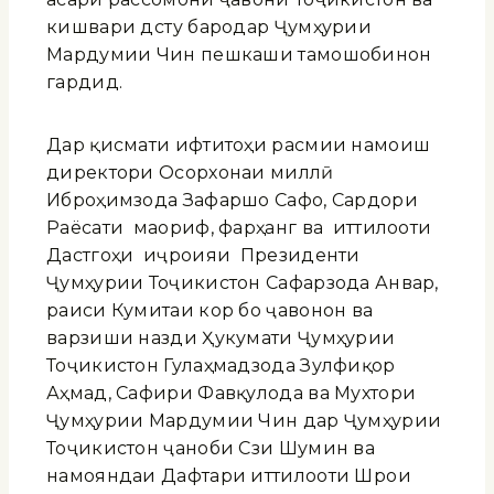
кишвари дӯсту бародар Ҷумҳурии
Мардумии Чин пешкаши тамошобинон
гардид.
Дар қисмати ифтитоҳи расмии намоиш
директори Осорхонаи миллӣ
Иброҳимзода Зафаршо Сафо, Сардори
Раёсати маориф, фарҳанг ва иттилооти
Дастгоҳи иҷроияи Президенти
Ҷумҳурии Тоҷикистон Сафарзода Анвар,
раиси Кумитаи кор бо ҷавонон ва
варзиши назди Ҳукумати Ҷумҳурии
Тоҷикистон Гулаҳмадзода Зулфиқор
Аҳмад, Сафири Фавқулода ва Мухтори
Ҷумҳурии Мардумии Чин дар Ҷумҳурии
Тоҷикистон ҷаноби Сзи Шумин ва
намояндаи Дафтари иттилооти Шӯрои