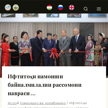
Ифтитоҳи намоиши
байналмилалии рассомони
навраси …
Асосӣ
/
Намоишҳо ва чорабиниҳо
/
Ифтитоҳи