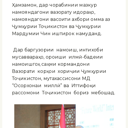
Ҳамзамон, дар чорабинии мазкур
намояндагони вазорату идораҳо,
намояндагони васоити ахбори омма аз
Ҷумҳурии Тоҷикистон ва Ҷумҳурии
Мардумии Чин иштирок намуданд.
Дар баргузории намоиш, интихоби
мусаввараҳо, ороиши илмӣ-бадеии
намоишгоҳ саҳми кормандони
Вазорати корҳои хориҷии Ҷумҳурии
Тоҷикистон, мутахассисони МД
“Осорхонаи миллӣ” ва Иттифоқи
рассомони Тоҷикистон бориз мебошад.