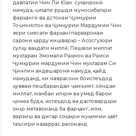
давлатии Чин Ли Юан суханронӣ
намуда, ҷиҳати рушди муносибатҳои
фарҳангӣ ва дӯстонаи Ҷумҳурии
Тоҷикистон ва Ҷумҳурии Мардумии Чин
зери сиёсати фарҳангпарваронаи
сарони ҳарду кишварҳо – Асосгузори
сулҳу ваҳдати миллӣ, Пешвои миллат
муҳтарам Эмомалӣ Раҳмон ва Раиси
Ҷумҳурии мардумии Чин муҳтарам Си
Ҷинпин андешаронӣ намуда, қайд
намуданд, ки наврасони боистеъдод
қувваи пешбарандаи ҷамъият, ояндаи
миллат, манбаи илҳом ва умед барои
ҷомеа буда, истеъдод ва дастовардҳои
онҳо метавонанд ба фарҳанг, илм,
варзиш ва дигар соҳаҳои муҳимми ҳаёт
таъсири назаррас расонанд.