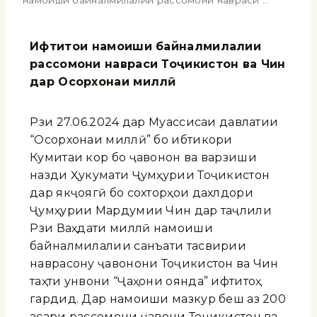
намоиши байналмилалии рассомони навраси …
Ифтитоҳи намоиши байналмилалии
рассомони навраси Тоҷикистон ва Чин
дар Осорхонаи миллӣ
Рӯзи 27.06.2024 дар Муассисаи давлатии
“Осорхонаи миллӣ” бо ибтикори
Кумитаи кор бо ҷавонон ва варзиши
назди Ҳукумати Ҷумҳурии Тоҷикистон
дар якҷоягӣ бо сохторҳои дахлдори
Ҷумҳурии Мардумии Чин дар таҷлили
Рӯзи Ваҳдати миллӣ намоиши
байналмилалии санъати тасвирии
наврасону ҷавонони Тоҷикистон ва Чин
таҳти унвони “Ҷаҳони оянда” ифтитоҳ
гардид. Дар намоиши мазкур беш аз 200
асари рассомони ҷавони Тоҷикистон ва