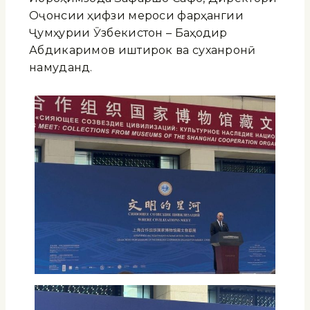
Оҷонсии ҳифзи мероси фарҳангии
Ҷумҳурии Ӯзбекистон – Баҳодир
Абдикаримов иштирок ва суханронӣ
намуданд.