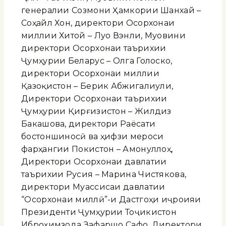
генералии Созмони Ҳамкории Шанхай –
Соҳайл Хон, директори Осорхонаи
миллии Хитой – Луо Вэнли, Муовини
директори Осорхонаи таърихии
Ҷумҳурии Беларус – Олга Голоско,
директори Осорхонаи миллии
Қазоқистон – Берик Абжигалиули,
Директори Осорхонаи таърихии
Ҷумҳурии Қирғизистон – Жилдиз
Бакашова, директори Раёсати
бостоншиносӣ ва ҳифзи мероси
фарҳангии Покистон – Амонуллоҳ,
Директори Осорхонаи давлатии
таърихии Русия – Марина Чистякова,
директори Муассисаи давлатии
“Осорхонаи миллӣ”-и Дастгоҳи иҷроияи
Президенти Ҷумҳурии Тоҷикистон
Иброҳимзода Зафаршо Сафо, Директори