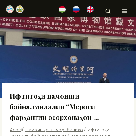
Ифтитоҳи намоиши
байналмилалии “Мероси
фарҳангии осорхонаҳои …
Асосӣ
/
Намоишҳо ва чорабиниҳо
/
Ифтитоҳи