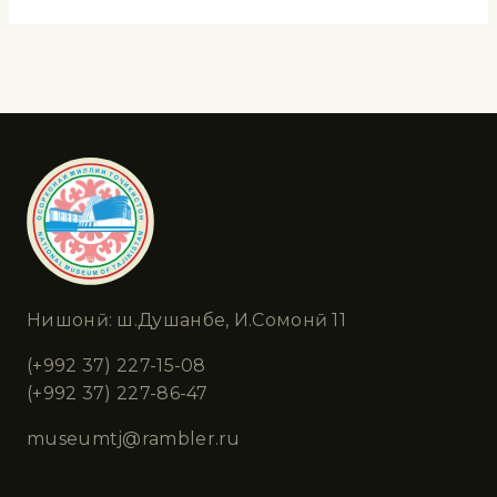
Нишонӣ: ш.Душанбе, И.Сомонӣ 11
(+992 37) 227-15-08
(+992 37) 227-86-47
museumtj@rambler.ru
Бахшҳо