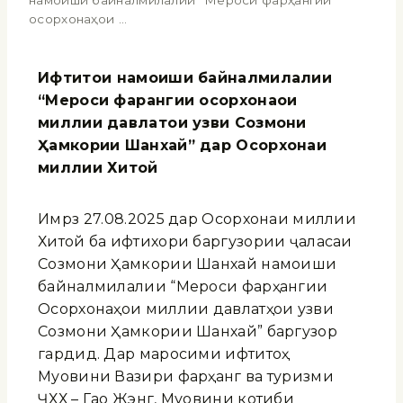
намоиши байналмилалии “Мероси фарҳангии
осорхонаҳои …
Ифтитоҳи намоиши байналмилалии
“Мероси фарҳангии осорхонаҳои
миллии давлатҳои узви Созмони
Ҳамкории Шанхай” дар Осорхонаи
миллии Хитой
Имрӯз 27.08.2025 дар Осорхонаи миллии
Хитой ба ифтихори баргузории ҷаласаи
Созмони Ҳамкории Шанхай намоиши
байналмилалии “Мероси фарҳангии
Осорхонаҳои миллии давлатҳои узви
Созмони Ҳамкории Шанхай” баргузор
гардид. Дар маросими ифтитоҳ
Муовини Вазири фарҳанг ва туризми
ҶХХ – Гао Жэнг, Муовини котиби