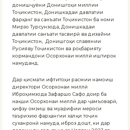
донишҷуёни Донишгоҳи миллии
Тоҷикистон, Донишкадаи давлатии
фарҳанг ва санъати Тоҷикистон ба номи
Мирзо Турсунзода, Донишкадаи
давлатии санъати тасвирӣ ва дизайни
Тоҷикистон, Донишгоҳи славянии
Русияву Тоҷикистон ва роҳбарияту
кормандони Осорхонаи миллӣ иштирок
намуданд.
Дар қисмати ифтитоҳи расмии намоиш
директори Осорхонаи миллӣ
Иброҳимзода Зафаршо Сафо доир ба
нақши Осорхонаи миллӣ дар ҷамъоварӣ,
ҳифзу омӯзиш ва муарифии мероси
таърихию фарҳангии халқи тоҷик
суханронӣ намуда, иброз дошт, ки дар