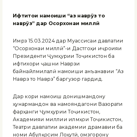
Ифтитоҳи
намоиши “
аз
наврӯз
то
наврӯз”
дар Осорхонаи
миллӣ
Имрӯз 15.03.2024 дар Муассисаи давлатии
“Осорхонаи миллӣ”-и Дастгоҳи иҷроияи
Президенти Ҷумҳурии Тоҷикистон ба
ифтихори ҷашни Наврӯзи
байнайлмилалӣ намоиши анъанавии “Аз
Наврӯз то Наврӯз” баргузор гардид.
Дар кори намоиш донишмандону
ҳунармандон ва намояндагони Вазорати
фарҳанги Ҷумҳурии Тоҷикистон,
Академияи миллии илмҳои Тоҷикистон,
Театри давлатии академии драмавии ба
номи Абулқосим Лоҳутӣ, омӯзгорону