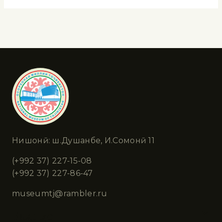
Нишонӣ: ш.Душанбе, И.Сомонӣ 11
(+992 37) 227-15-08
(+992 37) 227-86-47
museumtj@rambler.ru
Бахшҳо