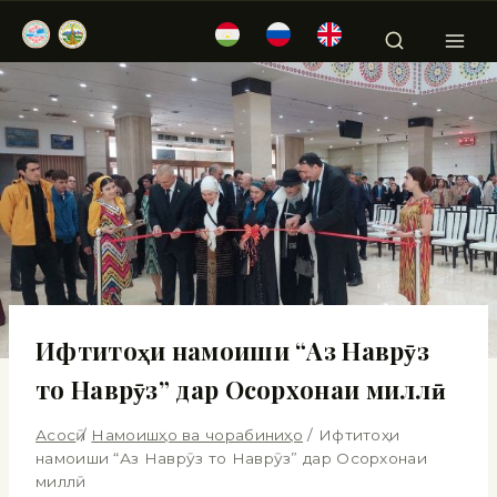
Ифтитоҳи намоиши “Аз Наврӯз
то Наврӯз” дар Осорхонаи миллӣ
Асосӣ
/
Намоишҳо ва чорабиниҳо
/
Ифтитоҳи
намоиши “Аз Наврӯз то Наврӯз” дар Осорхонаи
миллӣ