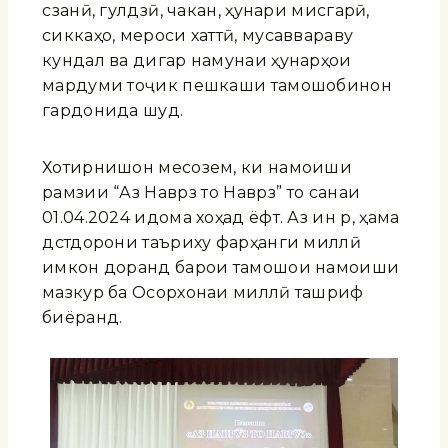
сӯзанӣ, гулдӯзӣ, чакан, ҳунари мисгарӣ,
сиккаҳо, мероси хаттӣ, мусаввараву
кундал ва дигар намунаи ҳунарҳои
мардуми тоҷик пешкаши тамошобинон
гардонида шуд.
Хотирнишон месозем, ки намоиши
рамзии “Аз Наврӯз то Наврӯз” то санаи
01.04.2024 идома хоҳад ёфт. Аз ин рӯ, ҳама
дӯстдорони таъриху фарҳанги миллӣ
имкон доранд барои тамошои намоиши
мазкур ба Осорхонаи миллӣ ташриф
биёранд.