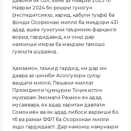
давоми як сол, яъне аз Наврӯзи 2023 то
Наврӯзи 2024 бо роҳҳои гуногун
(экспедитсияҳо, харид, қабули туҳфа) ба
фонди Осорхонаи миллӣ ба миқдори 431
адад ашёи гуногуни таърихию фарҳангӣ
ворид гардидаанд, ки онҳо дар
намоиши имрӯза ба маърази тамошо
гузошта шудаанд.
Ҳамзамон, таъкид гардид, ки дар ин
давра аз ҷониби Асосгузори сулҳу
ваҳдати миллӣ, Пешвои миллат
Президенти Ҷумҳурии Тоҷикистон
муҳтарам Эмомалӣ Раҳмон як адад
мусаввара, як адад харитаи давлати
Сомониён ва як адад либоси варзишӣ бо
тӯб ва рамзи ФФТ ба Осорхонаи миллӣ
эҳдо гардидааст. Дар намоиш намунаҳои