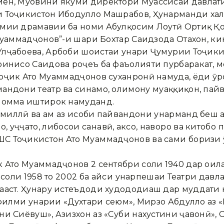
иён, Муовини якуми директори Муассисаи давлат
и Тоҷикистон Ибодулло Машрабов, Ҳунарманди хал
емии драмавии ба номи Абулқосим Лоҳутӣ Ортиқ Қ
уҳаммадҷонов”-и шаҳри Бохтар Саидзода Отахон, к
лҷабоева, Арбоби шоистаи ҳунари Ҷумҳурии Тоҷики
ринисо Саидова роҷеъ ба фаъолияти пурбаракат, м
оҷик Ато Муҳаммадҷонов суханронӣ намуда, ёди ӯ
андони театр ва синамо, олимону муҳаққиқон, пай
и омма иштирок намуданд.
ллӣ ва ҳам аз ҳисоби пайвандони ҳунарманд беш аз 
о, ҳуҷҷатҳо, либосҳои саҳнавӣ, аксҳо, наворҳо ва кито
 Тоҷикистон Ато Муҳаммадҷонов ва саҳми боризи 
 Ато Муҳаммадҷонов 2 сентябри соли 1940 дар оил
з соли 1958 то 2002 ба ҳайси ҳунарпешаи Театри д
ааст. Ҳунару истеъдоди худододиаш дар муддати к
 филми ҳунарии «Духтари сеюм», Мирзо Абдулло аз 
и Сиёвуш», Азизхон аз «Субҳи нахустини ҷавонӣ», С