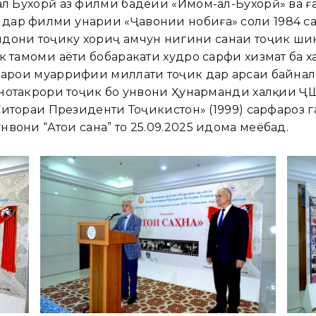
ал Бухорӣ аз филми бадеии «Имом-ал-Бухорӣ» ва ға
дар филми ҳунарии «Ҷавонии нобиға» соли 1984 
дони тоҷику хориҷ ҳамчун нигини саҳнаи тоҷик ши
 тамоми ҳаёти бобаракати худро сарфи хизмат ба хал
 барои муаррифии миллати тоҷик дар арсаи байна
и нотакрори тоҷик бо унвони Ҳунарманди халқии Ҷ
 «Ситораи Президенти Тоҷикистон» (1999) сарфароз 
вони “Атои саҳна” то 25.09.2025 идома меёбад.