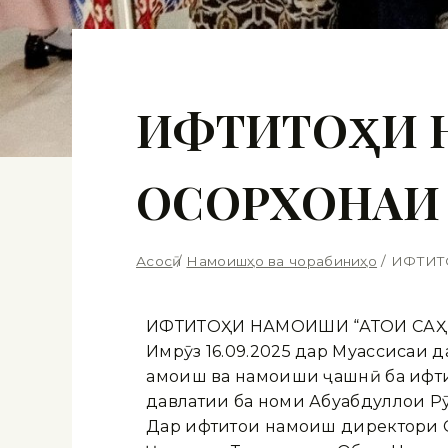
ИФТИТОҲИ Н
ОСОРХОНАИ
Асосӣ
/
Намоишҳо ва чорабиниҳо
/
ИФТИТ
ИФТИТОҲИ НАМОИШИ “АТОИ САҲ
Имрӯз 16.09.2025 дар Муассисаи 
ҳамоиш ва намоиши ҷашнӣ ба ифти
давлатии ба номи Абуабдуллоҳи Рӯд
Дар ифтитоҳи намоиш директори 