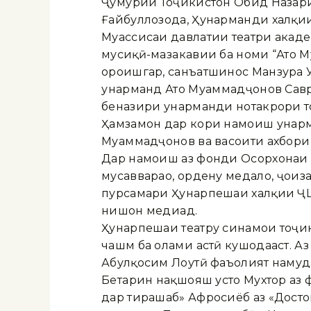
Ҷумҳурии Тоҷикистон Обид Назар
Ғайбуллозода, Ҳунарманди халқи
Муассисаи давлатии театри акад
мусиқӣ-мазҳакавии ба номи “Ато М
ороишгар, санъатшинос Манзура У
ҳунарманд Ато Муҳаммадҷонов Сав
беназири ҳунарманди нотакрори т
Ҳамзамон дар кори намоиш ҳунарм
Муҳаммадҷонов ва васоити ахбор
Дар намоиш аз фонди Осорхонаи ми
мусаввараҳо, ордену медалҳо, ҷоизаҳ
пурсамари Ҳунарпешаи халқии ҶШС
нишон медиҳад.
Ҳунарпешаи театру синамои тоҷик
чашм ба олами ҳастӣ кушодааст. А
Абулқосим Лоҳутӣ фаъолият намуд
Беҳтарин нақшҳояш усто Мухтор аз
дар тирашаб» Афросиёб аз «Достон