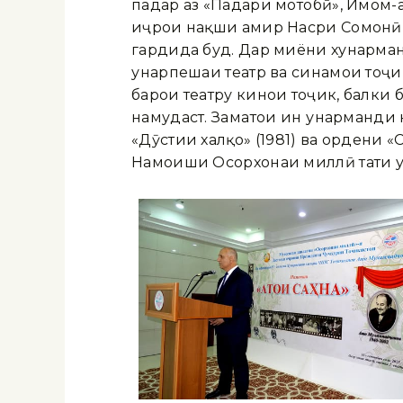
падар аз «Падари моҳтобӣ», Имом-
иҷрои нақши амир Насри Сомонӣ 
гардида буд. Дар миёни хунарман
ҳунарпешаи театр ва синамои тоҷик
барои театру кинои тоҷик, балки
намудаст. Заҳматҳои ин ҳунарманд
«Дӯстии халқҳо» (1981) ва ордени
Намоиши Осорхонаи миллӣ таҳти ун