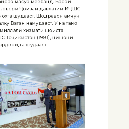
йраҳо маҳсуб меёбанд. Барои
сазовори Ҷоизаи давлатии ИҶШС
нохта шудааст. Шодравон ҳамчун
қу Ватан намудааст. Ӯ на танҳо
лмиллалӣ хизмати шоиста
ШС Тоҷикистон (1981), нишони
гардонида шудааст.