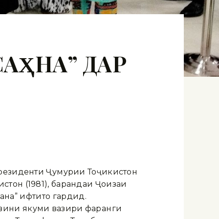
АҲНА” ДАР
Президенти Ҷумҳурии Тоҷикистон
тон (1981), барандаи Ҷоизаи
ҳна” ифтитоҳ гардид.
вини якуми вазири фарҳанги