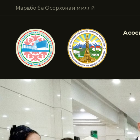
Марҳабо ба Осорхонаи миллӣ!
Асосӣ