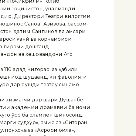
ии «Тоҷикфилм» Толиб
қии Тоҷикистон, ҳунарманди
одир, Директори Театри вилоятии
иношинос Саноат Азизова, рассом-
стон Ҳалим Сангинов ва ҳамсари
ероси ғанӣ ва корнамоиҳои
ро гиромӣ доштанд.
вандон ва хешовандони Ато
110 адад нигораҳо, аз қабили
бҳо пешниҳод шудаанд, ки фаъолияти
ӯро дар рушди театру синамо
аи хизматчӣ дар шаҳри Душанбе
авлатии академии драмавии ба номи
утоҳ ӯро ба оламиён шиносонд.
«Марги судхӯр», амир аз «Ситораи
ултонхоҷа аз «Асрори оила»,