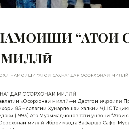
АМОИШИ “АТОИ С
 МИЛЛӢ
ОҲИ НАМОИШИ “АТОИ САҲНА” ДАР ОСОРХОНАИ МИЛЛӢ
НА” ДАР ОСОРХОНАИ МИЛЛӢ
давлатии «Осорхонаи миллӣ»-и Дастгоҳи иҷроияи 
хори 85 – солагии Ҳунарпешаи халқии ҶШС Тоҷикис
акӣ (1993) Ато Муҳаммадҷонов таҳти унвони “Атои са
Осорхонаи миллӣ Иброҳимзода Зафаршо Сафо, Муо