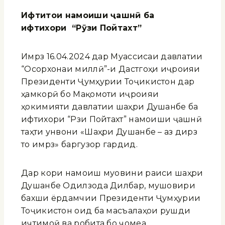
Ифтитоҳи намоиши ҷашнӣ
ба
ифтихори
“Рӯзи Пойтахт”
Имрӯз 16.04.2024 дар Муассисаи давлатии
“Осорхонаи миллӣ”-и Дастгоҳи иҷроияи
Президенти Ҷумҳурии Тоҷикистон дар
ҳамкорӣ бо Мақомоти иҷроияи
ҳокимияти давлатии шаҳри Душанбе ба
ифтихори “Рӯзи Пойтахт” намоиши ҷашнӣ
таҳти унвони «Шаҳри Душанбе – аз дирӯз
то имрӯз» баргузор гардид.
Дар кори намоиш муовини раиси шаҳри
Душанбе Одилзода Дилбар, мушовири
бахши ёрдамчии Президенти Ҷумҳурии
Тоҷикистон оид ба масъалаҳои рушди
иҷтимоӣ ва робита бо ҷомеа