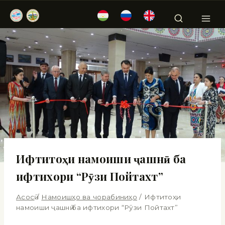
Ифтитоҳи намоиши ҷашнӣ ба
ифтихори “Рӯзи Пойтахт”
Асосӣ
/
Намоишҳо ва чорабиниҳо
/
Ифтитоҳи
намоиши ҷашнӣ ба ифтихори “Рӯзи Пойтахт”