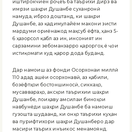
иштирокчиён роҷеъ ба таърихи дирӯз ва
имрӯзи шаҳри Душанбе суханронӣ
намуда, иброз доштанд, ки шаҳри
Душанбе, аз қадимулайём макони зисти
мардуми ориёнажод маҳсуб ёфта, ҳанӯз 5-
6 ҳазорсол қабл аз ин, инсоният ин
сарзамини зебоманзарро қароргоҳ ё ҷои
истиқомати худ қарор дода буданд.
Дар намоиш аз фонди Осорхонаи миллӣ
110 адад ашёи осорхонавӣ, аз қабили,
бозёфтҳои бостоншиносӣ, сиккаҳо,
мусаввараҳо, аксҳои таърихии шаҳри
Душанбе, лоиҳаву амсилаи биноҳои
навбунёди шаҳри Душанбе ба намоиш
гузошта шудаанд, ки онҳо таърихи куҳан
ва пурифтихори шаҳри Душанберо дар
масири таърих инъикос менамоянд.