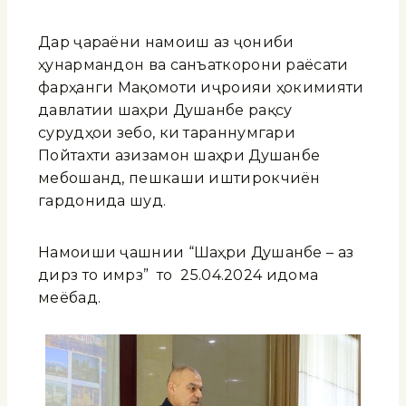
Дар ҷараёни намоиш аз ҷониби
ҳунармандон ва санъаткорони раёсати
фарҳанги Мақомоти иҷроияи ҳокимияти
давлатии шаҳри Душанбе рақсу
сурудҳои зебо, ки тараннумгари
Пойтахти азизамон шаҳри Душанбе
мебошанд, пешкаши иштирокчиён
гардонида шуд.
Намоиши ҷашнии “Шаҳри Душанбе – аз
дирӯз то имрӯз” то 25.04.2024 идома
меёбад.