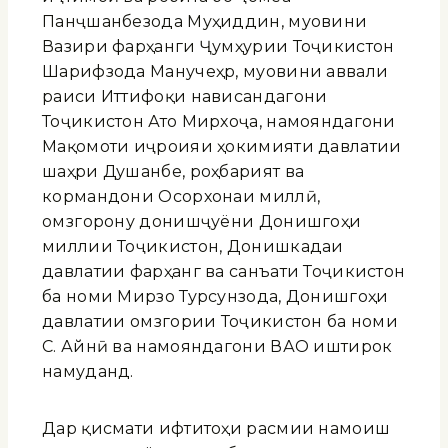
Панҷшанбезода Муҳиддин, муовини
Вазири фарҳанги Ҷумҳурии Тоҷикистон
Шарифзода Манучеҳр, муовини аввали
раиси Иттифоқи нависандагони
Тоҷикистон Ато Мирхоҷа, намояндагони
Мақомоти иҷроияи ҳокимияти давлатии
шаҳри Душанбе, роҳбарият ва
кормандони Осорхонаи миллӣ,
омӯзгорону донишҷуёни Донишгоҳи
миллии Тоҷикистон, Донишкадаи
давлатии фарҳанг ва санъати Тоҷикистон
ба номи Мирзо Турсунзода, Донишгоҳи
давлатии омӯзгории Тоҷикистон ба номи
С. Айнӣ ва намояндагони ВАО иштирок
намуданд.
Дар қисмати ифтитоҳи расмии намоиш