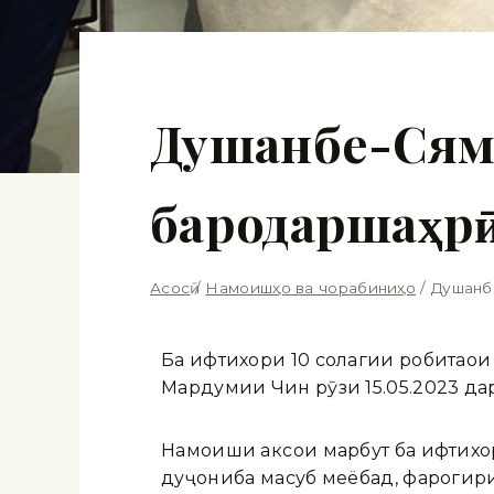
Душанбе-Сямэ
бародаршаҳр
Асосӣ
/
Намоишҳо ва чорабиниҳо
/
Душанбе
Ба ифтихори 10 солагии робитаҳо
Мардумии Чин рӯзи 15.05.2023 да
Намоиши аксҳои марбут ба ифтихо
дуҷониба маҳсуб меёбад, фарогир