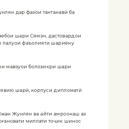
нлян дар фазои тантанавӣ ба
ебои шаҳри Сямэн, дастовардҳои
р паҳлуҳои фаъолияти шаҳриёну
ри мавзуҳои болозикри шаҳри
иявию шаҳрӣ, корпуси дипломатӣ
ан Жунлян ва ҳайти ҳамроҳонаш аз
урғановати миллати тоҷик шинос