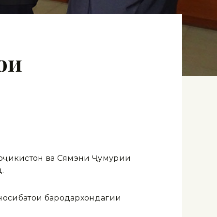
ои
Тоҷикистон ва Сямэни Ҷумҳурии
.
уносибатҳои бародархондагии