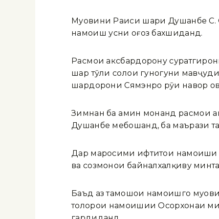
Муовини Раиси шаҳри Душанбе С. 
намоиш ҳусни оғоз бахшиданд.
Расмҳои аксбардорону суратгирон
шаҳр тӯли солҳои гуногуни мавҷуди
шаҳрдорони Сямэнро рӯи навор ов
Зимнан ба ҳамин монанд расмҳои 
Душанбе мебошанд, ба маърази т
Дар маросими ифтитоҳи намоиши а
ва созмонҳои байналхалқиву минт
Баъд аз тамошои намоишгоҳ муови
толорҳои намоишии Осорхонаи мил
гардиданд.