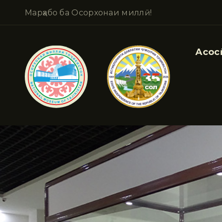
Марҳабо ба Осорхонаи миллӣ!
Асосӣ