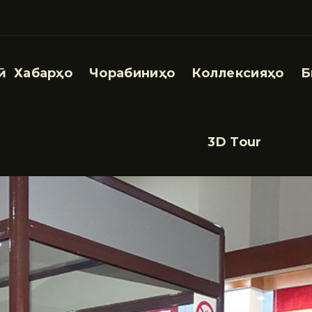
Хабарҳо
Чорабиниҳо
Коллексияҳо
Б
3D Tour