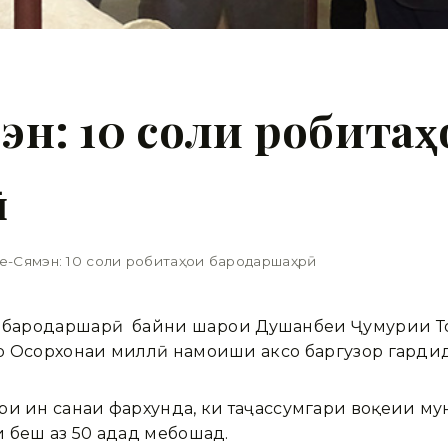
н: 10 соли робитаҳ
ӣ
-Сямэн: 10 соли робитаҳои бародаршаҳрӣ
и бародаршаҳрӣ байни шаҳрҳои Душанбеи Ҷумҳурии 
р Осорхонаи миллӣ намоиши аксҳо баргузор гардид
ри ин санаи фархунда, ки таҷассумгари воқеии м
и беш аз 50 адад мебошад.