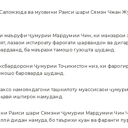
Саломзода ва муовини Раиси шаҳри Сямэн Чжан Жу
и маъруфи Ҷумҳурии Мардумии Чин, ки манзарҳои з
ят, лаҳзаҳои истироҳату фароғати шаҳрвандон ва дига
ардаанд, ба маърази тамошо гузошта шуданд.
аксбардорони Ҷумҳурии Тоҷикистон низ, ки фароги
амошо бароварда шуданд.
ксҳо намояндагони ташкилоту муассисаҳои ҷумҳур
ақавӣ иштирок намуданд.
ни Раиси шаҳри Сямэни Ҷумҳурии Мардумии Чин Чж
лӣ дидан намуда, бо таърихи куҳан ва фарҳанги п