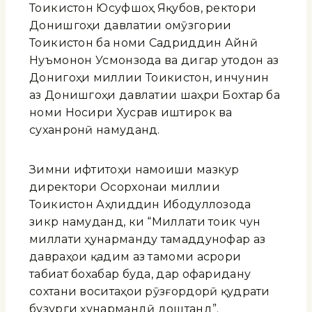
Тоҷикистон Юсуфшоҳ Яқубов, ректори
Донишгоҳи давлатии омӯзгории
Тоҷикистон ба номи Садриддин Айнӣ
Нуъмонҷон Усмонзода ва дигар утодон аз
Донигоҳи миллии Тоҷикистон, инчунин
аз Донишгоҳи давлатии шаҳри Бохтар ба
номи Носири Хусрав иштирок ва
суханронӣ намуданд.
Зимни ифтитоҳи намоиши мазкур
директори Осорхонаи миллии
Тоҷикистон Аҳлиддин Ибодуллозода
зикр намуданд, ки “Миллати тоҷик чун
миллати ҳунарманду тамаддунофар аз
давраҳои қадим аз тамоми асрори
табиат бохабар буда, дар офаридану
сохтани воситаҳои рӯзғордорӣ қудрати
бузурги ҳунармандӣ доштанд”.