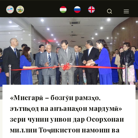
«Мисгарӣ – бозгӯи рамзҳо,
эътиқод ва анъанаҳои мардумӣ»
зери чунин унвон дар Осорхонаи
миллии Тоҷикистон намоиш ва