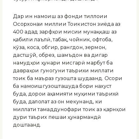
Дар ин намоиш аз фонди тиллоии
Осорхонаи миллии Тоҷикистон зиёда аз
400 адад зарфҳои мисии мунаққаш аз
қабили лаълӣ, табақ, чойник, офтоба,
кӯза, коса, обгир, рангдон, зермон,
дастшӯй, обрез, шамъдон ва дигар
намудҳои ҳунари мисгарӣ марбут ба
давраҳои гуногуни таърихи миллати
тоҷик ба маъраз гузошта шудаанд. Осори
ба намоишгузошташуда бори нахуст
буда, дорои аҳамияти муҳими таърихӣ
буда, далолат аз он мекунанд, ки
миллати тамаддунофари тоҷик аз қарнҳои
дури таърих пешаи ҳунармандӣ
доштаанд.