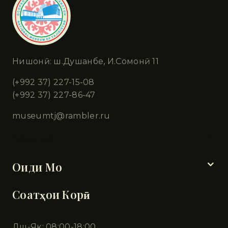
Нишонӣ: ш.Душанбе, И.Сомонӣ 11
(+992 37) 227-15-08
(+992 37) 227-86-47
museumtj@rambler.ru
Бахшҳо
Оиди Мо
Соатҳои Корӣ
Дш-Як: 08:00-18:00