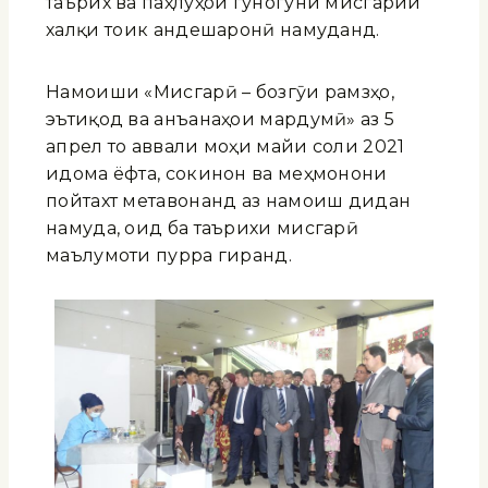
таърих ва паҳлуҳои гуногуни мисгарии
халқи тоҷик андешаронӣ намуданд.
Намоиши «Мисгарӣ – бозгӯи рамзҳо,
эътиқод ва анъанаҳои мардумӣ» аз 5
апрел то аввали моҳи майи соли 2021
идома ёфта, сокинон ва меҳмонони
пойтахт метавонанд аз намоиш дидан
намуда, оид ба таърихи мисгарӣ
маълумоти пурра гиранд.