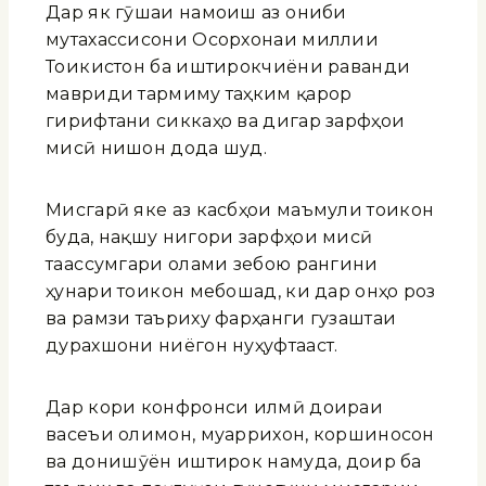
Дар як гӯшаи намоиш аз ҷониби
мутахассисони Осорхонаи миллии
Тоҷикистон ба иштирокчиёни раванди
мавриди тармиму таҳким қарор
гирифтани сиккаҳо ва дигар зарфҳои
мисӣ нишон дода шуд.
Мисгарӣ яке аз касбҳои маъмули тоҷикон
буда, нақшу нигори зарфҳои мисӣ
таҷассумгари олами зебою рангини
ҳунари тоҷикон мебошад, ки дар онҳо роз
ва рамзи таъриху фарҳанги гузаштаи
дурахшони ниёгон нуҳуфтааст.
Дар кори конфронси илмӣ доираи
васеъи олимон, муаррихон, коршиносон
ва донишҷӯён иштирок намуда, доир ба