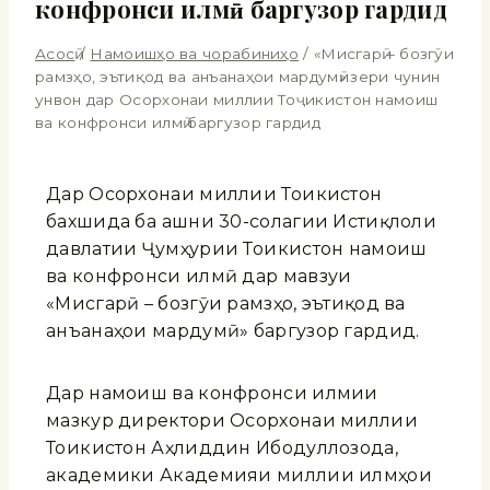
конфронси илмӣ баргузор гардид
Асосӣ
/
Намоишҳо ва чорабиниҳо
/
«Мисгарӣ – бозгӯи
рамзҳо, эътиқод ва анъанаҳои мардумӣ» зери чунин
унвон дар Осорхонаи миллии Тоҷикистон намоиш
ва конфронси илмӣ баргузор гардид
Дар Осорхонаи миллии Тоҷикистон
бахшида ба ҷашни 30-солагии Истиқлоли
давлатии Ҷумҳурии Тоҷикистон намоиш
ва конфронси илмӣ дар мавзуи
«Мисгарӣ – бозгӯи рамзҳо, эътиқод ва
анъанаҳои мардумӣ» баргузор гардид.
Дар намоиш ва конфронси илмии
мазкур директори Осорхонаи миллии
Тоҷикистон Аҳлиддин Ибодуллозода,
академики Академияи миллии илмҳои