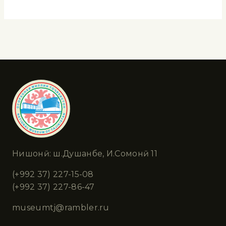
Нишонӣ: ш.Душанбе, И.Сомонӣ 11
(+992 37) 227-15-08
(+992 37) 227-86-47
museumtj@rambler.ru