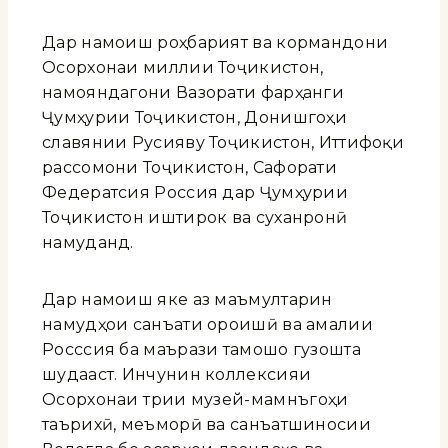
Дар намоиш роҳбарият ва кормандони
Осорхонаи миллии Тоҷикистон,
намояндагони Вазорати фарҳанги
Ҷумҳурии Тоҷикистон, Донишгоҳи
славянии Русияву Тоҷикистон, Иттифоқи
рассомони Тоҷикистон, Сафорати
Федератсия Россия дар Ҷумҳурии
Тоҷикистон иштирок ва суханронӣ
намуданд.
Дар намоиш яке аз маъмултарин
намудҳои санъати ороишӣ ва амалии
Росссия ба маърази тамошо гузошта
шудааст. Инчунин коллексияи
Осорхонаи тӯрии музей-мамнӯъгоҳи
таърихӣ, меъморӣ ва санъатшиносии