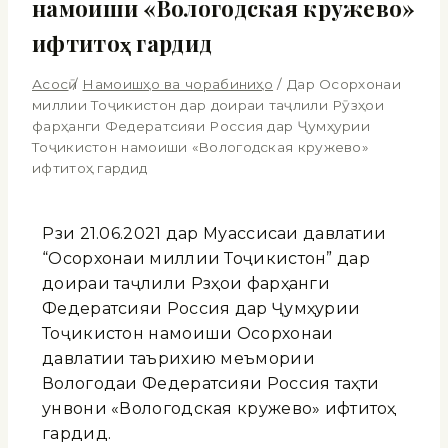
намоиши «Вологодская кружево»
ифтитоҳ гардид
Асосӣ
/
Намоишҳо ва чорабиниҳо
/
Дар Осорхонаи
миллии Тоҷикистон дар доираи таҷлили Рӯзҳои
фарҳанги Федератсияи Россия дар Ҷумҳурии
Тоҷикистон намоиши «Вологодская кружево»
ифтитоҳ гардид
Рӯзи 21.06.2021 дар Муассисаи давлатии
“Осорхонаи миллии Тоҷикистон” дар
доираи таҷлили Рӯзҳои фарҳанги
Федератсияи Россия дар Ҷумҳурии
Тоҷикистон намоиши Осорхонаи
давлатии таърихию меъмории
Вологодаи Федератсияи Россия таҳти
унвони «Вологодская кружево» ифтитоҳ
гардид.