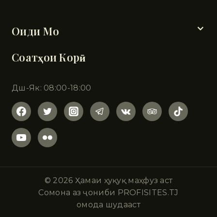
Бахшҳо
Оиди Мо
Соатҳои Корӣ
Дш-Як: 08:00-18:00
© 2026 Ҳамаи ҳуқуқ маҳфуз аст
Сомона аз ҷониби PROFISITES.TJ
омода шудааст