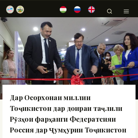
Дар Осорхонаи миллии
Тоҷикистон дар доираи таҷлили
Рӯзҳои фарҳанги Федератсияи
Россия дар Ҷумҳурии Тоҷикистон