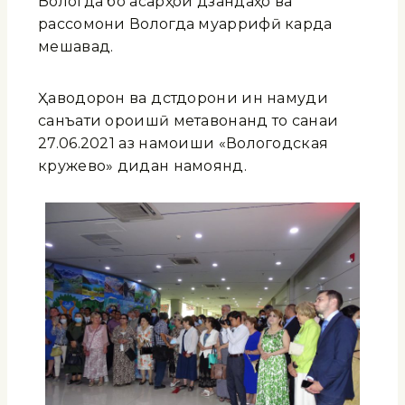
Вологда бо асарҳои дӯзандаҳо ва
рассомони Вологда муаррифӣ карда
мешавад.
Ҳаводорон ва дӯстдорони ин намуди
санъати ороишӣ метавонанд то санаи
27.06.2021 аз намоиши «Вологодская
кружево» дидан намоянд.