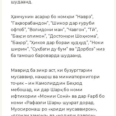
шудаанд.
Ҳамчунин асарҳо бо номҳои “Наврӯз”,
“Гаҳворабандон”, “Шикор дар ғуруби
офтоб”, “Волидони ман”, “Чавгон”, “Тӯй”,
“Баҳси олимон”, “Достонҳои Шоҳнома”,
“Баҳор”, “Ҳикоя дар бораи ҳудҳуд”, “Ноки
ширин”, “Суҳбати ду бум” ва “Дорбоз” низ
ба тамошо бароварда шудаанд.
Маврид ба зикр аст, ки бузургтарин
мусаввир, наққош ва миниатюрнигори
тоҷик – ин Камолиддин Беҳзод
мебошад, ки дар Шарқ бо номи
ифтихории «Монии Сонӣ» ва дар Ғарб бо
номи «Рафаэли Шарқ» шуҳрат дорад.
Муосиронаш ӯро «қоиди мусаввирон»,
«ягонаи замона» ва «нодири даврон»