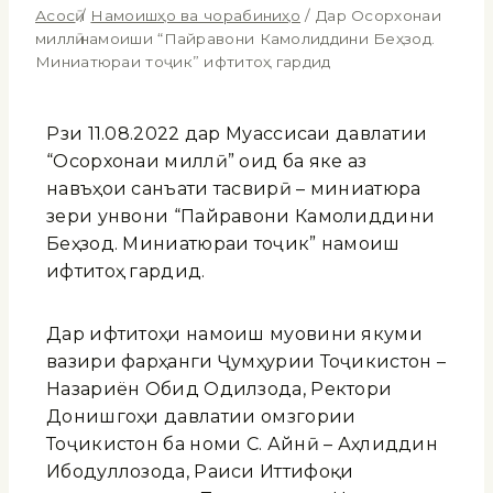
Асосӣ
/
Намоишҳо ва чорабиниҳо
/
Дар Осорхонаи
миллӣ намоиши “Пайравони Камолиддини Беҳзод.
Миниатюраи тоҷик” ифтитоҳ гардид
Рӯзи 11.08.2022 дар Муассисаи давлатии
“Осорхонаи миллӣ” оид ба яке аз
навъҳои санъати тасвирӣ – миниатюра
зери унвони “Пайравони Камолиддини
Беҳзод. Миниатюраи тоҷик” намоиш
ифтитоҳ гардид.
Дар ифтитоҳи намоиш муовини якуми
вазири фарҳанги Ҷумҳурии Тоҷикистон –
Назариён Обид Одилзода, Ректори
Донишгоҳи давлатии омӯзгории
Тоҷикистон ба номи С. Айнӣ – Аҳлиддин
Ибодуллозода, Раиси Иттифоқи