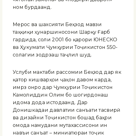
ном бурдаанд.
Мерос ва шахсияти Беҳзод мавзӯи
таҳқиқи ҳунаршиносони Шарқу Ғарб
гардида, соли 2001 бо қарори ЮНЕСКО
ва Ҳукумати Ҷумҳурии Тоҷикистон 550-
солагии зодрӯзаш таҷлил шуд.
Услуби мактаби рассомии Беҳзод дар як
қатор кишварҳои ҷаҳон давом карда,
имрӯз онро дар Ҷумҳурии Тоҷикистон
Камолиддин Олим бо шогирдонаш
идома дода истодаанд. Дар
Донишкадаи давлатии санъати тасвирӣ
ва дизайни Тоҷикистон бошад баҳри
омода намудани мутахассисони ин
навъи санъат – миниатюраи тоҷик