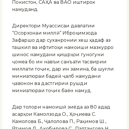
Покистон, САҲА ва ВАО иштирок
намуданд.
Директори Муассисаи давлатии
“Осорхонаи миллӣ” Иброҳимзода
Зафаршо дар суханронии хеш ҳадаф аз
ташкил ва ифтитоҳи намоиши мазкурро
шинос намудани қишрҳои гуногуни
ҷомеа бо ин навъи санъати тасвирии
миллати тоҷик, дар ин замина, ба шуғли
миниатюраи бадеӣ ҷалб намудани
ҷавонон ва дастгирии рушди
миниатюраи тоҷик баён намуд.
Дар толори намоишӣ зиёда аз 80 адад
асарҳои Камолзода О., Ҳоҷиева С.
Камолова Б., Ҷалолова П., Раҳимов Ш.,
Ятимов Д., Акобирова С., Палтангова Н.,