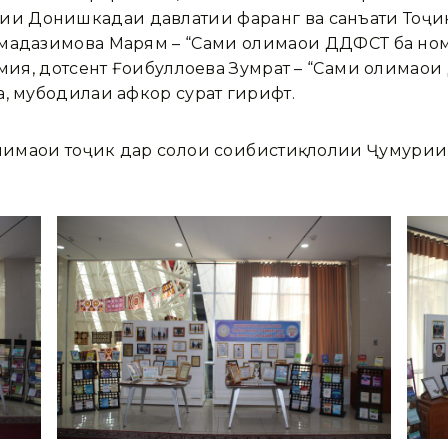
 Донишкадаи давлатии фарҳанг ва санъати Тоҷик
амадазимова Марям – “Саҳми олимаҳои ДДФСТ ба н
имия, дотсент Ғоибуллоева Зумрат – “Саҳми олимаҳ
а, мубодилаи афкор сурат гирифт.
маҳои тоҷик дар солҳои соҳибистиқлолии Ҷумҳурии 