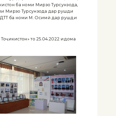
истон ба номи Мирзо Турсунзода,
оми Мирзо Турсунзода дар рушди
ои ДТТ ба номи М. Осимӣ дар рушди
Тоҷикистон» то 25.04.2022 идома