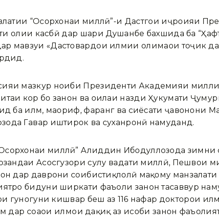
авлатии “Осорхонаи миллӣ”-и Дастгоҳи иҷроияи Пр
лоти олии касбӣ дар шаҳри Душанбе бахшида ба “Ҳа
р мавзуи «Дастовардҳои илмии олимаҳои тоҷик да
ардид.
сияи мазкур ноиби Президенти Академияи милли
итаи кор бо занон ва оилаи назди Ҳукумати Ҷумҳу
ид ба илм, маориф, фарҳанг ва сиёсати ҷавонони
ода Гавҳар иштирок ва суханронӣ намуданд.
Осорхонаи миллӣ” Аҳлиддин Ибодуллозода зимни 
озандаи Асосгузори сулҳу ваҳдати миллӣ, Пешвои 
он дар даврони соҳибистиқлолӣ мақому манзалати з
иятро бидуни ширкати фаъоли занон тасаввур нам
ои гуногуни кишвар беш аз 116 нафар докторҳои илм
м дар соҳаҳои илмҳои дақиқ аз ҳисоби занон фаъоли