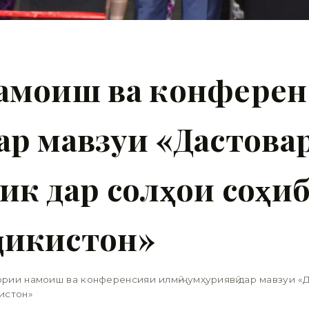
намоиш ва конферен
ар мавзуи «Дастова
ик дар солҳои соҳ
ҷикистон»
рии намоиш ва конференсияи илмӣ-ҷумҳуриявӣ дар мавзуи «
истон»