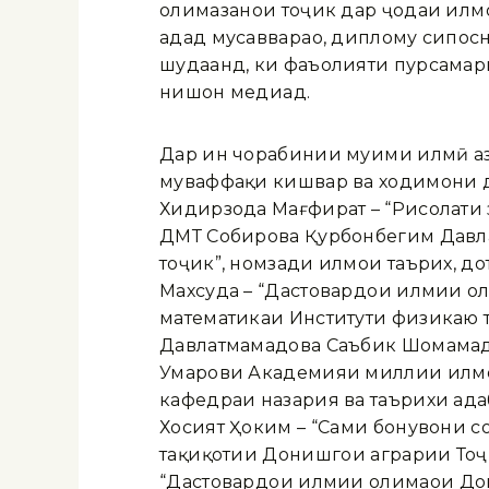
олимазанҳои тоҷик дар ҷодаи илм
адад мусаввараҳо, диплому сипосном
шудаанд, ки фаъолияти пурсамари
нишон медиҳад.
Дар ин чорабинии муҳими илмӣ а
муваффақи кишвар ва ходимони да
Хидирзода Мағфират – “Рисолати 
ДМТ Собирова Қурбонбегим Давлат
тоҷик”, номзади илмҳои таърих, 
Махсуда – “Дастовардҳои илмии ол
математикаи Институти физикаю 
Давлатмамадова Саъбик Шомамадов
Умарови Академияи миллии илмҳои
кафедраи назария ва таърихи ад
Хосият Ҳоким – “Саҳми бонувони с
таҳқиқотии Донишгоҳи аграрии То
“Дастовардҳои илмии олимаҳои До