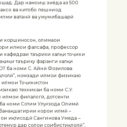
ошад. Дар намоиш зиёда аз 500
аксҳо ва китобҳо пешниҳод
и илми ватанӣ ва умумибашарӣ
и коршиносон, олимаҳои
ори илмҳои фалсафа, профессор
ри кафедраи таърихи халқи тоҷики
ҳқиқи таъриху фарҳанги халқи
ОТ ба номи С. Айнӣ Фозилова
иқлолӣ”, номзади илмҳои физикаю
 илмҳои Тоҷикистон
зикаю техникаи ба номи С.У.
 илмҳои филалогӣ, дотсенти
 ба номи Сотим Улуғзода Олимӣ
и банақшагирии корҳои илмӣ –
ҳои иқтисодӣ Сангинова Умеда –
емур дар солҳои соҳибистиқлолӣ”,