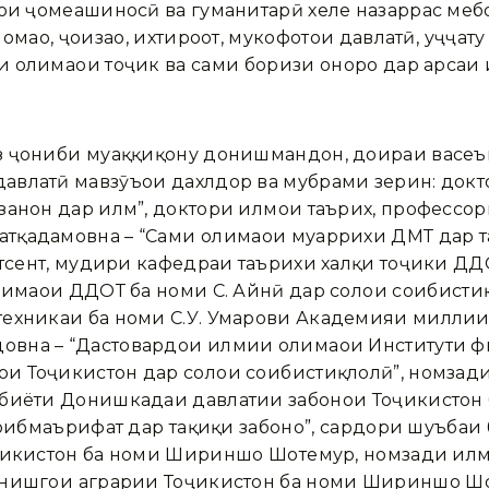
ҳои ҷомеашиносӣ ва гуманитарӣ хеле назаррас меб
аҳо, ҷоизаҳо, ихтироот, мукофотҳои давлатӣ, ҳуҷҷату 
 олимаҳои тоҷик ва саҳми боризи онҳоро дар арса
з ҷониби муҳаққиқону донишмандон, доираи васеъ
влатӣ мавзӯъҳои дахлдор ва мубрами зерин: докт
занон дар илм”, доктори илмҳои таърих, профессо
қадамовна – “Саҳми олимаҳои муаррихи ДМТ дар та
дотсент, мудири кафедраи таърихи халқи тоҷики ДД
имаҳои ДДОТ ба номи С. Айнӣ дар солҳои соҳибист
техникаи ба номи С.У. Умарови Академияи миллии
на – “Дастовардҳои илмии олимаҳои Институти фи
 Тоҷикистон дар солҳои соҳибистиқлолӣ”, номзади
абиёти Донишкадаи давлатии забонҳои Тоҷикистон
оҳибмаърифат дар таҳқиқи забонҳо”, сардори шуъба
ҷикистон ба номи Шириншоҳ Шоҳтемур, номзади илм
нишгоҳи аграрии Тоҷикистон ба номи Шириншоҳ Шоҳт