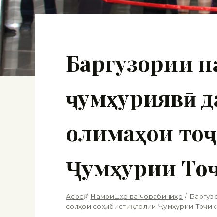
Баргузории 
ҷумҳуриявӣ д
олимаҳои тоҷ
Ҷумҳурии То
Асосӣ
/
Намоишҳо ва чорабиниҳо
/
Баргузо
солҳои соҳибистиқлолии Ҷумҳурии Тоҷик