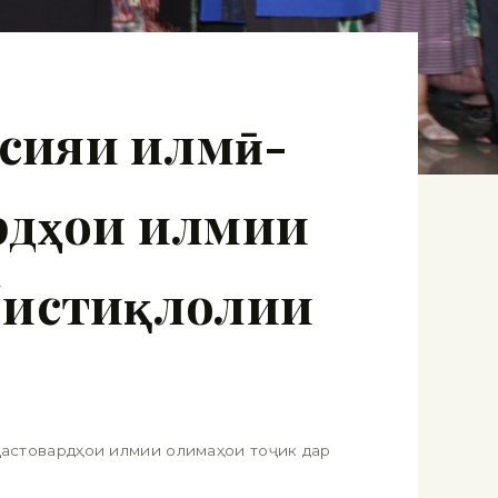
сияи илмӣ-
рдҳои илмии
ибистиқлолии
Дастовардҳои илмии олимаҳои тоҷик дар