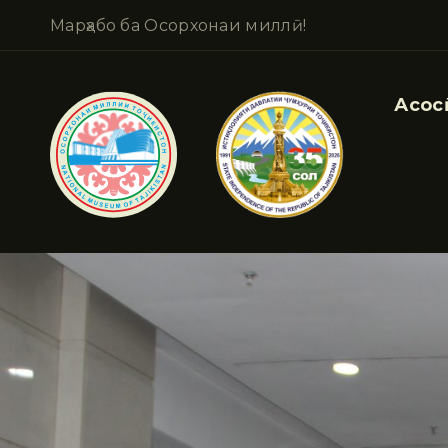
Марҳабо ба Осорхонаи миллӣ!
Асосӣ