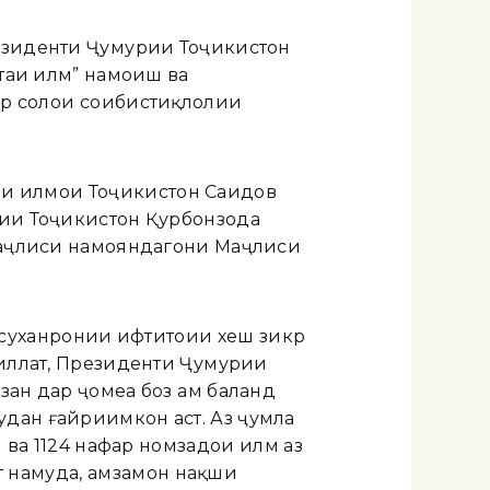
езиденти Ҷумҳурии Тоҷикистон
фтаи илм” намоиш ва
р солҳои соҳибистиқлолии
и илмҳои Тоҷикистон Саидов
рии Тоҷикистон Қурбонзода
 Маҷлиси намояндагони Маҷлиси
суханронии ифтитоҳии хеш зикр
миллат, Президенти Ҷумҳурии
ан дар ҷомеа боз ҳам баланд
удан ғайриимкон аст. Аз ҷумла
 ва 1124 нафар номзадҳои илм аз
ят намуда, ҳамзамон нақши