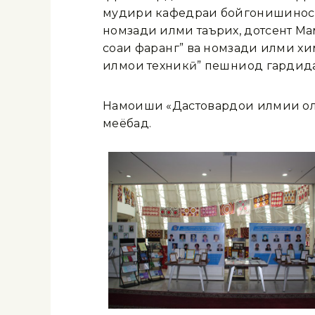
мудири кафедраи бойгонишиносии
номзади илми таърих, дотсент М
соҳаи фарҳанг” ва номзади илми х
илмҳои техникӣ” пешниҳод гардид
Намоиши «Дастовардҳои илмии оли
меёбад.