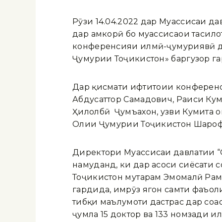
Рӯзи 14.04.2022 дар Муассисаи д
дар ҳамкорӣ бо муассисаҳои таҳси
конференсияи илмӣ-ҷумҳуриявӣ да
Ҷумҳурии Тоҷикистон» баргузор г
Дар қисмати ифтитоҳии конферен
Абдусаттор Самадович, Раиси Кум
Ҳилолбӣ Ҷумъахон, узви Кумита о
Олии Ҷумҳурии Тоҷикистон Шарофз
Директори Муассисаи давлатии “
намуданд, ки дар асоси сиёсати с
Тоҷикистон муҳтарам Эмомалӣ Раҳм
гардида, имрӯз ягон самти фаъол
тибқи маълумоти дастрас дар соҳаҳ
ҷумла 15 доктор ва 133 номзади ил