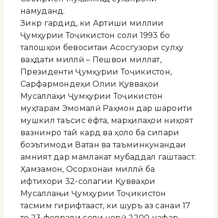
намуданд.
Зикр гардид, ки Артиши миллии
Ҷумҳурии Тоҷикистон соли 1993 бо
талошҳои бевоситаи Асосгузори сулҳу
ваҳдати миллӣ – Пешвои миллат,
Президенти Ҷумҳурии Тоҷикистон,
Сарфармондеҳи Олии Қувваҳои
Мусаллаҳи Ҷумҳурии Тоҷикистон
муҳтарам Эмомалӣ Раҳмон дар шароити
мушкил таъсис ёфта, марҳилаҳои ниҳоят
вазнинро тай кард ва ҳоло ба сипари
боэътимоди Ватан ва таъминкунандаи
амният дар мамлакат мубаддал гаштааст.
Ҳамзамон, Осорхонаи миллӣ ба
ифтихори 32-солагии Қувваҳои
Мусаллањи Ҷумҳурии Тоҷикистон
тасмим гирифтааст, ки шурӯъ аз санаи 17
то 23 феврали соли ҷорӣ 2200 нафар