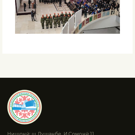
Нишонӣ: ш.Душанбе, И.Сомонӣ 11