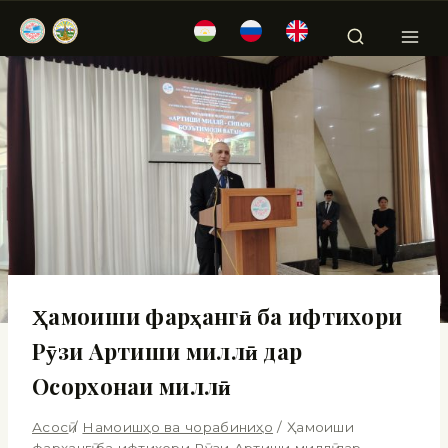
Ҳамоиши фарҳангӣ ба ифтихори
Рӯзи Артиши миллӣ дар
Осорхонаи миллӣ
Асосӣ
/
Намоишҳо ва чорабиниҳо
/
Ҳамоиши