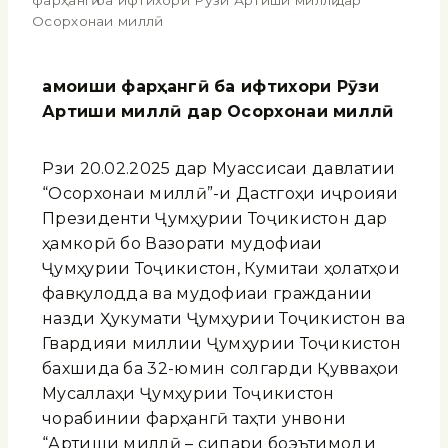
фарҳангӣ ба ифтихори Рӯзи Артиши миллӣ дар
Осорхонаи миллӣ
Ҳамоиши фарҳангӣ ба ифтихори Рӯзи
Артиши миллӣ дар Осорхонаи миллӣ
Рӯзи 20.02.2025 дар Муассисаи давлатии
“Осорхонаи миллӣ”-и Дастгоҳи иҷроияи
Президенти Ҷумҳурии Тоҷикистон дар
ҳамкорӣ бо Вазорати мудофиаи
Ҷумҳурии Тоҷикистон, Кумитаи ҳолатҳои
фавқулодда ва мудофиаи граждании
назди Ҳукумати Ҷумҳурии Тоҷикистон ва
Гвардияи миллии Ҷумҳурии Тоҷикистон
бахшида ба 32-юмин солгарди Қувваҳои
Мусаллаҳи Ҷумҳурии Тоҷикистон
чорабинии фарҳангӣ таҳти унвони
“Артиши миллӣ – сипари боэътимоди