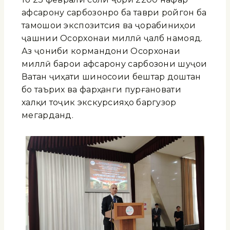
афсарону сарбозонро ба таври ройгон ба
тамошои экспозитсия ва ҷорабиниҳои
ҷашнии Осорхонаи миллӣ ҷалб намояд.
Аз ҷониби кормандони Осорхонаи
миллӣ барои афсарону сарбозони шуҷои
Ватан ҷиҳати шиносоии бештар доштан
бо таърих ва фарҳанги пурғановати
халқи тоҷик экскурсияҳо баргузор
мегарданд.