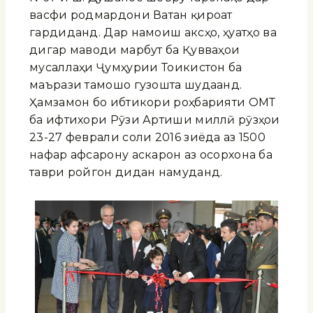
васфи родмардони Ватан қироат
гардиданд. Дар намоиш аксҳо, ҳуҷҷатҳо ва
дигар маводи марбут ба Қувваҳои
мусаллаҳи Ҷумҳурии Тоҷикистон ба
маърази тамошо гузошта шудаанд.
Ҳамзамон бо ибтикори роҳбарияти ОМТ
ба ифтихори Рӯзи Артиши миллӣ рӯзҳои
23-27 феврали соли 2016 зиёда аз 1500
нафар афсарону аскарон аз осорхона ба
таври ройгон дидан намуданд.