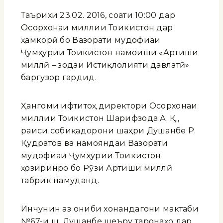
Таърихи 23.02. 2016, соати 10:00 дар
Осорхонаи миллии Тоҷикистон дар
ҳамкорӣ бо Вазорати мудофиаи
Ҷумҳурии Тоҷикистон намоиши «Артиши
миллӣ – зодаи Истиқлолияти давлатӣ»
баргузор гардид.
Ҳангоми ифтитоҳ директори Осорхонаи
миллии Тоҷикистон Шарифзода А. Қ.,
раиси собиқадорони шаҳри Душанбе Р.
Қудратов ва намояндаи Вазорати
мудофиаи Ҷумҳурии Тоҷикистон
ҳозиринро бо Рӯзи Артиши миллӣ
табрик намуданд.
Инчунин аз ҷониби хонандагони мактаби
№67-и ш. Душанбе шеъру таронаҳо дар