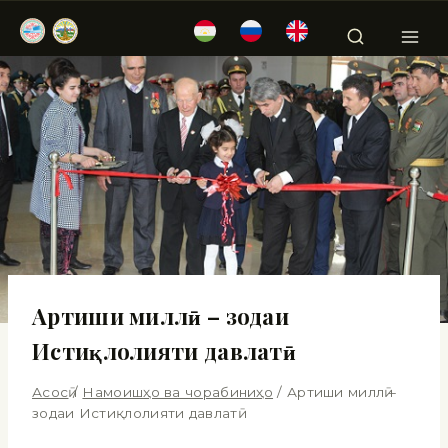
Артиши миллӣ – зодаи
Истиқлолияти давлатӣ
Асосӣ
/
Намоишҳо ва чорабиниҳо
/
Артиши миллӣ –
зодаи Истиқлолияти давлатӣ