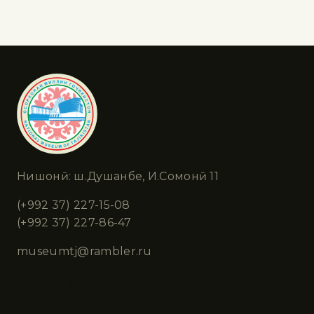
Нишонӣ: ш.Душанбе, И.Сомонӣ 11
(+992 37) 227-15-08
(+992 37) 227-86-47
museumtj@rambler.ru
Бахшҳо