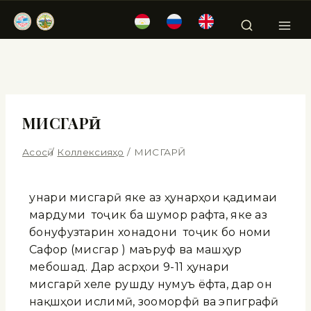
МИСГАРӢ
Асосӣ
/
Коллексияҳо
/
МИСГАРӢ
Ҳунари мисгарӣ яке аз ҳунарҳои қадимаи
мардуми тоҷик ба шумор рафта, яке аз
бонуфузтарин хонадони тоҷик бо номи
Сафор (мисгар ) маъруф ва машҳур
мебошад
. Дар асрҳои 9-11 ҳунари
мисгарӣ хеле рушду нумуъ ёфта, дар он
нақшҳои ислимӣ, зооморфӣ ва эпиграфӣ