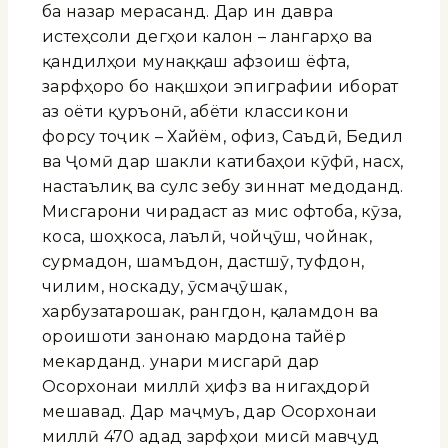
ба назар мерасанд. Дар ин давра
истеҳсоли дегҳои калон – лангарҳо ва
қандилҳои мунаққаш афзоиш ёфта,
зарфҳоро бо нақшҳои эпиграфии иборат
аз оёти қуръонӣ, абёти классикони
форсу тоҷик – Хайём, Ҳофиз, Саъдӣ, Бедил
ва Ҷомӣ дар шакли катибаҳои кӯфӣ, насх,
настаълиқ ва сулс зебу зиннат медоданд.
Мисгарони чирадаст аз мис офтоба, кӯза,
коса, шоҳкоса, лаълӣ, чойҷӯш, чойнак,
сурмадон, шамъдон, дастшӯ, туфдон,
чилим, носкаду, ӯсмаҷӯшак,
харбузатарошак, рангдон, қаламдон ва
ороишоти занонаю мардона тайёр
мекарданд. Ҳунари мисгарӣ дар
Осорхонаи миллӣ ҳифз ва нигаҳдорӣ
мешавад. Дар маҷмуъ, дар Осорхонаи
миллӣ 470 адад зарфҳои мисӣ мавҷуд