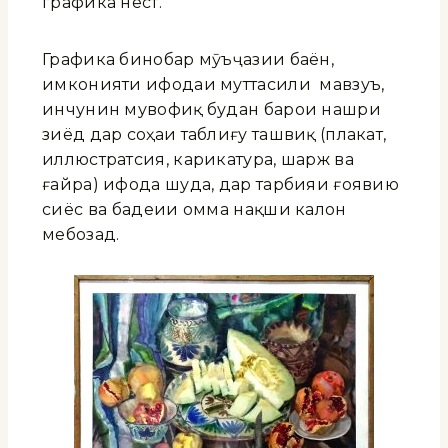
графика нест.
Графика бинобар мӯъҷазии баён,
имконияти ифодаи муттасили мавзуъ,
инчунин мувофиқ будан барои нашри
зиёд дар соҳаи таблиғу ташвиқ (плакат,
иллюстратсия, карикатура, шарж ва
ғайра) ифода шуда, дар тарбияи ғоявию
сиёсӣ ва бадеии омма нақши калон
мебозад.