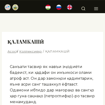
ҚАЛАМКАШӢ
Асосӣ
/
Коллексияҳо
/
ҚАЛАМКАШӢ
Санъати тасвирӣ як навъи эҷодиёти
бадеист, ки ҳадафи он инъикоси олами
атроф аст. Он дар замонҳои қадимтарин,
яъне асри санг ташаккул ёфтааст.
Одамони ибтидоӣ дар мағораҳо ва сангҳо
ҳар гуна саҳнаҳо (петроглифҳо)-ро тасвир
менамуданд.