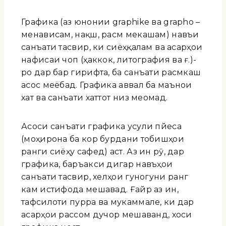
Графика (аз юнонии graphike ва grapho –
менависам, нақш, расм мекашам) навъи
санъати тасвирӣ, ки сиёҳқаламӣ ва асарҳои
нафисаи чопӣ (ҳаккокӣ, литография ва ғ.)-
ро дар бар гирифта, ба санъати расмкашӣ
асос меёбад. Графика аввал ба маънои
хат ва санъати хаттотӣ низ меомад.
Асоси санъати графика усули пйеса
(моҳирона ба кор бурдани тобишҳои
ранги сиёҳу сафед) аст. Аз ин рӯ, дар
графика, баръакси дигар навъҳои
санъати тасвирӣ, хелҳои гуногуни ранг
кам истифода мешавад. Ғайр аз ин,
тафсилоти пурра ва мукаммале, ки дар
асарҳои рассомӣ дучор мешаванд, хоси