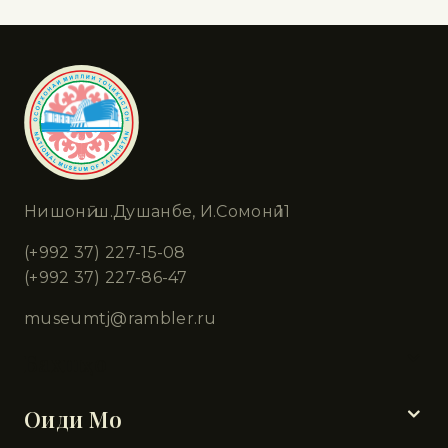
Нишонӣ: ш.Душанбе, И.Сомонӣ 11
(+992 37) 227-15-08
(+992 37) 227-86-47
museumtj@rambler.ru
Бахшҳо
Оиди Мо