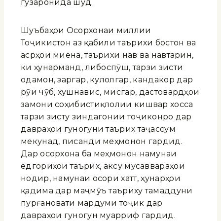
гузаронида шуд.
Шуъбаҳои Осорхонаи миллии
Тоҷикистон аз қабили таърихи бостон ва
асрҳои миёна, таърихи нав ва навтарин,
ки ҳунармандӣ, либоспӯшӣ, тарзи зисти
одамон, заргарӣ, кулолгарӣ, кандакорӣ дар
рӯи чӯб, хушнависӣ, мисгарӣ, дастовардҳои
замони соҳибистиқлолии кишвар хосса
тарзи зисту зиндагонии тоҷиконро дар
давраҳои гуногуни таърих таҷассум
мекунад, писанди меҳмонон гардид.
Дар осорхона ба меҳмонон намунаи
ёдгориҳои таърихӣ, аксу мусаввараҳои
нодир, намунаи осори хаттӣ, ҳунарҳои
қадима дар маҷмӯъ таъриху тамаддуни
пурғановати мардуми тоҷик дар
давраҳои гуногун муаррифӣ гардид.