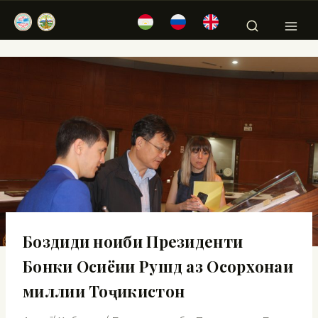
Боздиди ноиби Президенти
Бонки Осиёии Рушд аз Осорхонаи
миллии Тоҷикистон