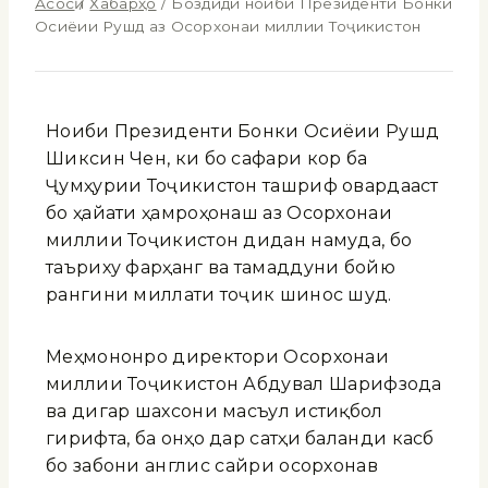
Асосӣ
/
Хабарҳо
/
Боздиди ноиби Президенти Бонки
Осиёии Рушд аз Осорхонаи миллии Тоҷикистон
Ноиби Президенти Бонки Осиёии Рушд
Шиксин Чен, ки бо сафари корӣ ба
Ҷумҳурии Тоҷикистон ташриф овардааст
бо ҳайати ҳамроҳонаш аз Осорхонаи
миллии Тоҷикистон дидан намуда, бо
таъриху фарҳанг ва тамаддуни бойю
рангини миллати тоҷик шинос шуд.
Меҳмононро директори Осорхонаи
миллии Тоҷикистон Абдувалӣ Шарифзода
ва дигар шахсони масъул истиқбол
гирифта, ба онҳо дар сатҳи баланди касбӣ
бо забони англисӣ сайри осорхонавӣ