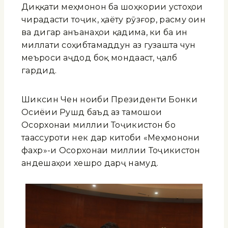
Диққати меҳмонон ба шоҳкории устоҳои
чирадасти тоҷик, ҳаёту рӯзғор, расму оин
ва дигар анъанаҳои қадима, ки ба ин
миллати соҳибтамаддун аз гузашта чун
меъроси аҷдодӣ боқӣ мондааст, ҷалб
гардид.
Шиксин Чен ноиби Президенти Бонки
Осиёии Рушд баъд аз тамошои
Осорхонаи миллии Тоҷикистон бо
таассуроти нек дар китоби «Меҳмонони
фахрӣ»-и Осорхонаи миллии Тоҷикистон
андешаҳои хешро дарҷ намуд.