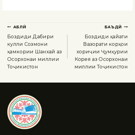
ҚАБЛӢ
БАЪДӢ
Боздиди Дабири
Боздиди ҳайати
кулли Созмони
Вазорати корҳои
ҳамкории Шанхай аз
хориҷии Ҷумҳурии
Осорхонаи миллии
Корея аз Осорхонаи
Тоҷикистон
миллии Тоҷикистон