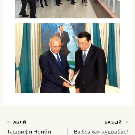
ҚАБЛӢ
БАЪДӢ
Ташрифи Ноиби
Ва боз ҳам хушхабар!