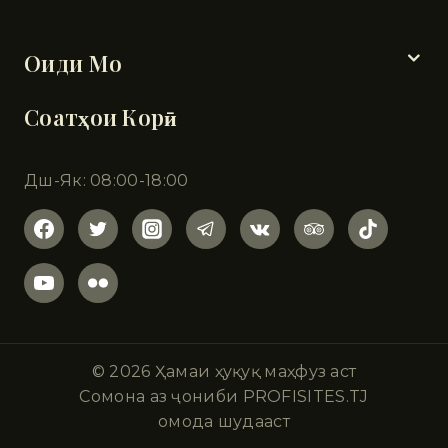
Бахшҳо
Оиди Мо
Соатҳои Корӣ
Дш-Як: 08:00-18:00
© 2026 Ҳамаи ҳуқуқ маҳфуз аст
Сомона аз ҷониби PROFISITES.TJ
омода шудааст