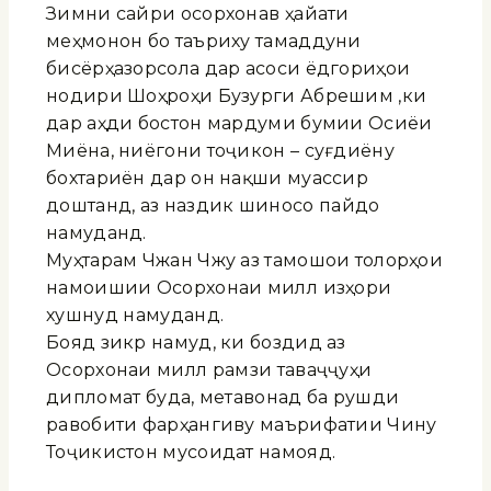
Зимни сайри осорхонавӣ ҳайати
меҳмонон бо таъриху тамаддуни
бисёрҳазорсола дар асоси ёдгориҳои
нодири Шоҳроҳи Бузурги Абрешим ,ки
дар аҳди бостон мардуми бумии Осиёи
Миёна, ниёгони тоҷикон – суғдиёну
бохтариён дар он нақши муассир
доштанд, аз наздик шиносоӣ пайдо
намуданд.
Муҳтарам Чжан Чжу аз тамошои толорҳои
намоишии Осорхонаи миллӣ изҳори
хушнудӣ намуданд.
Бояд зикр намуд, ки боздид аз
Осорхонаи миллӣ рамзи таваҷҷуҳи
дипломатӣ буда, метавонад ба рушди
равобити фарҳангиву маърифатии Чину
Тоҷикистон мусоидат намояд.