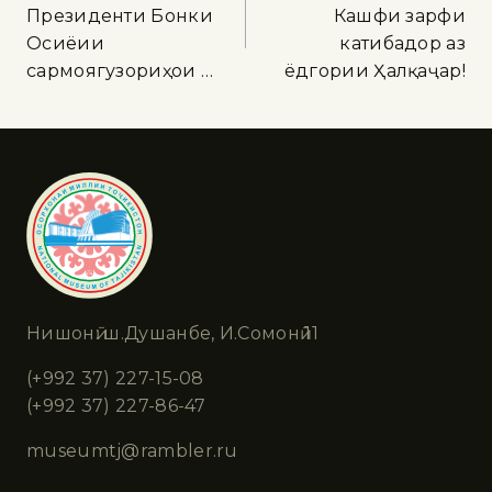
Президенти Бонки
Кашфи зарфи
Осиёии
катибадор аз
сармоягузориҳои …
ёдгории Ҳалқаҷар!
Нишонӣ: ш.Душанбе, И.Сомонӣ 11
(+992 37) 227-15-08
(+992 37) 227-86-47
museumtj@rambler.ru