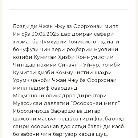
Боздиди Чжан Чжу аз Осорхонаи миллӣ
Имрӯз 30.05.2025 дар доираи сафари
хизматӣ ба Ҷумҳурии Тоҷикистон ҳайати
бонуфузи чинӣ зери роҳбарии муовини
котиби Кумитаи Ҳизби Коммунистии
Чин дар ноҳияи Синзян – Уйғур, котиби
Кумитаи Ҳизби Коммунистии шаҳри
Урумчӣ ҷаноби Чжан Чжу ба Осорхонаи
миллӣ ташриф оварданд.
Меҳмонони олиқадрро директори
Муассисаи давлатии “Осорхонаи миллӣ”
Иброҳимзода Зафаршо ва дигар
шахсони масъул пешвоз гирифта, ба онҳо
сайри осорхонавӣ дар сатҳи баланди касбӣ
бо забони чинӣ баргузор карда шуд.