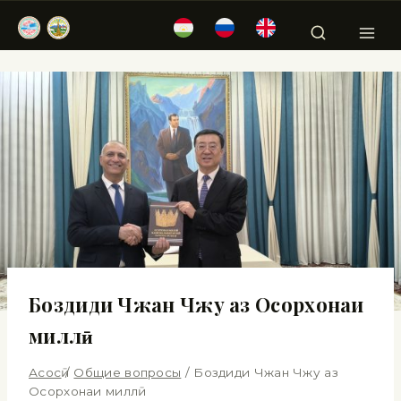
Боздиди Чжан Чжу аз Осорхонаи
миллӣ
Асосӣ
/
Общие вопросы
/
Боздиди Чжан Чжу аз
Осорхонаи миллӣ