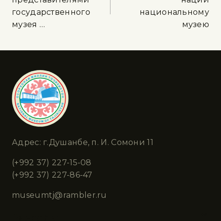
государственного
национальному
музея …
музею
Адрес: г.Душанбе, п. И. Сомони 11
(+992 37) 227-15-08
(+992 37) 227-86-47
museumtj@rambler.ru
Разделы