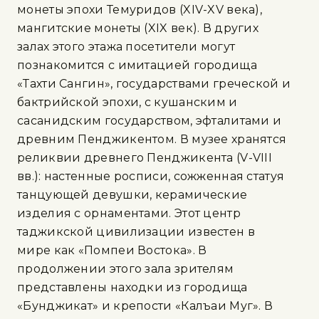
монеты эпохи Темуридов (XIV-XV века),
мангитские монеты (XIX век). В других
залах этого этажа посетители могут
познакомится с имитацией городища
«Тахти Сангин», государствами греческой и
бактрийской эпохи, с кушанским и
сасанидским государством, эфталитами и
древним Пенджикентом. В музее хранятся
реликвии древнего Пенджикента (V-VIII
вв.): настенные росписи, сожженная статуя
танцующей девушки, керамические
изделия с орнаментами. Этот центр
таджикской цивилизации известен в
мире как «Помпеи Востока». В
продолжении этого зала зрителям
представлены находки из городища
«Бунджикат» и крепости «Калъаи Муг». В