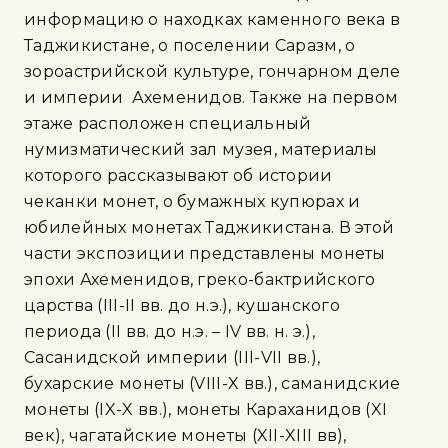
информацию о находках каменного века в
Таджикистане, о поселении Саразм, о
зороастрийской культуре, гончарном деле
и империи Ахеменидов. Также на первом
этаже расположен специальный
нумизматический зал музея, материалы
которого рассказывают об истории
чеканки монет, о бумажных купюрах и
юбилейных монетах Таджикистана. В этой
части экспозиции представлены монеты
эпохи Ахеменидов, греко-бактрийского
царства (III-II вв. до н.э.), кушанского
периода (II вв. до н.э. – IV вв. н. э.),
Сасанидской империи (III-VII вв.),
бухарские монеты (VIII-X вв.), саманидские
монеты (IX-X вв.), монеты Караханидов (XI
век), чагатайские монеты (XII-XIII вв),