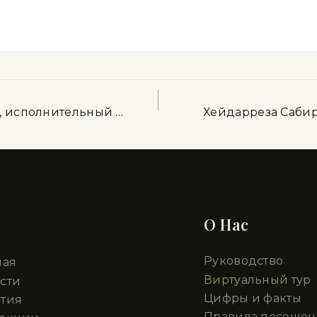
, исполнительный …
Хейдарреза Сабир
делы
О Нас
Руководство
ная
Виртуальный тур
сти
Цифры и факты
тия
Правила посещен