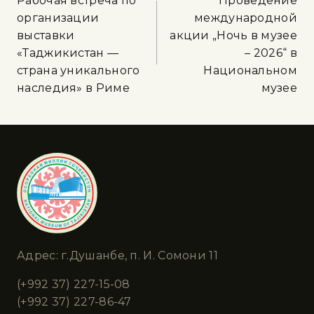
Рабочая встреча по
Проведение
организации
международной
выставки
акции „Ночь в музее
«Таджикистан —
– 2026“ в
страна уникального
Национальном
наследия» в Риме
музее
Адрес: г.Душанбе, п. И. Сомони 11
(+992 37) 227-15-08
(+992 37) 227-86-47