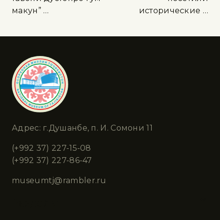
макун” …
исторические …
Адрес: г.Душанбе, п. И. Сомони 11
(+992 37) 227-15-08
(+992 37) 227-86-47
museumtj@rambler.ru
Разделы