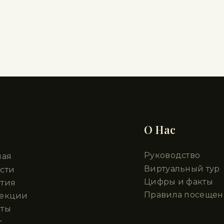
делы
О Нас
Руководство
ная
Виртуальный тур
сти
Цифры и факты
тия
Правила посещен
лекции
ты
с