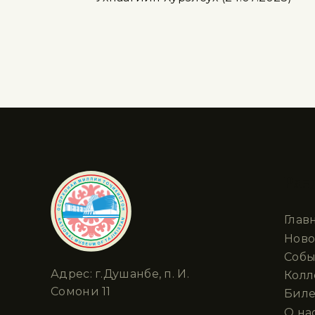
Раз
Глав
Ново
Собы
Адрес: г.Душанбе, п. И.
Кол
Сомони 11
Биле
О на