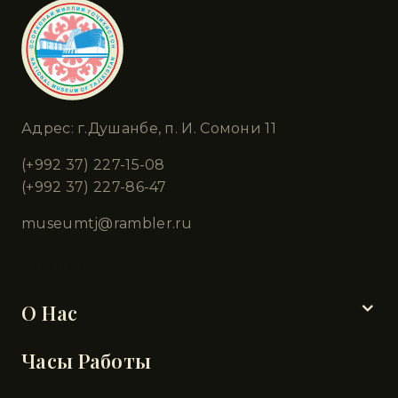
Адрес: г.Душанбе, п. И. Сомони 11
(+992 37) 227-15-08
(+992 37) 227-86-47
museumtj@rambler.ru
Разделы
О Нас
Часы Работы