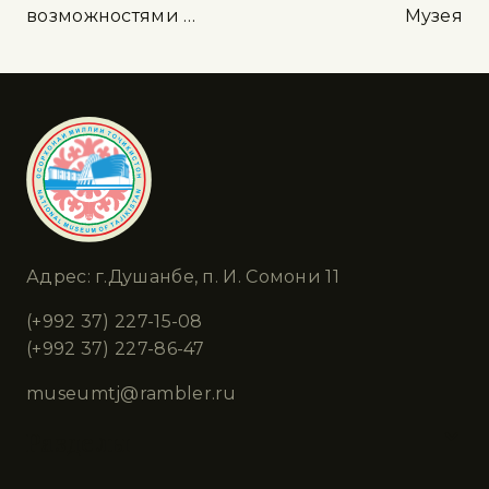
возможностями …
Музея
Адрес: г.Душанбе, п. И. Сомони 11
(+992 37) 227-15-08
(+992 37) 227-86-47
museumtj@rambler.ru
Разделы