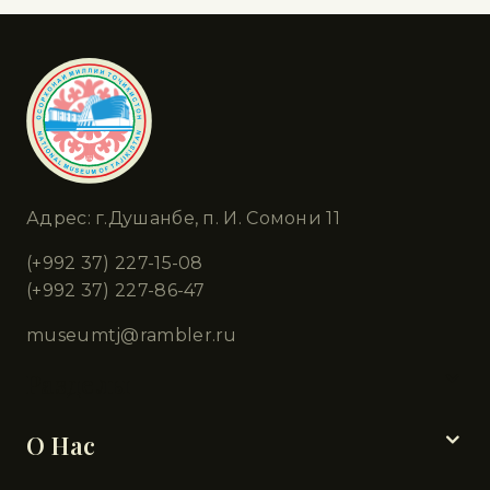
Адрес: г.Душанбе, п. И. Сомони 11
(+992 37) 227-15-08
(+992 37) 227-86-47
museumtj@rambler.ru
Разделы
О Нас