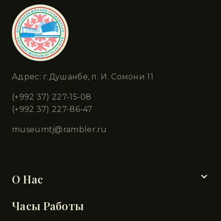
Адрес: г.Душанбе, п. И. Сомони 11
(+992 37) 227-15-08
(+992 37) 227-86-47
museumtj@rambler.ru
Разделы
О Нас
Часы Работы