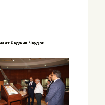
нант Раджив Чаудри