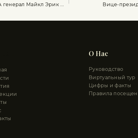
 генерал Майкл Эрик …
Вице-презид
делы
О Нас
Руководство
ная
Виртуальный тур
сти
Цифры и факты
тия
Правила посещен
лекции
ты
с
акты