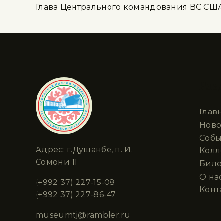
Глава Центрального командования ВС США
Раз
Глав
Ново
Собы
Адрес: г.Душанбе, п. И.
Кол
Сомони 11
Биле
О на
(+992 37) 227-15-08
Конт
(+992 37) 227-86-47
museumtj@rambler.ru