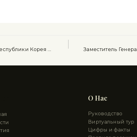
еспублики Корея …
Заместитель Генер
делы
О Нас
Руководство
ная
Виртуальный тур
сти
Цифры и факты
тия