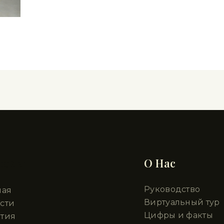
делы
О Нас
Руководство
ная
Виртуальный тур
сти
Цифры и факты
тия