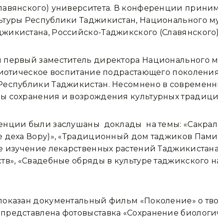
лавянского) университета. В конференции приним
ьтуры Республики Таджикистан, Национального му
жикистана, Российско-Таджикского (Славянского)
 первый заместитель директора Национального 
риотическое воспитание подрастающего поколения
Республики Таджикистан. Несомнено в современн
ы сохранения и возрождения культурных традиций
енции были заслушаны доклады на темы: «Сакраль
 деха Вору)», «Традиционный дом таджиков Памир
е изучение лекарственных растений Таджикистана
тв», «Свадебные обряды в культуре таджикского 
показан документальный фильм «Поколение» о тв
представлена фотовыставка «Сохранение биологич