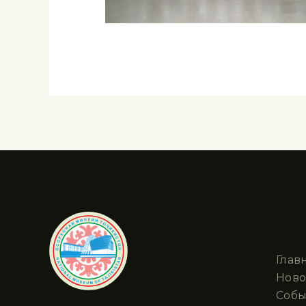
Раз
Глав
Ново
Собы