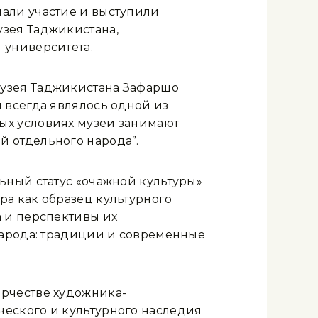
али участие и выступили
зея Таджикистана,
 университета.
музея Таджикистана Зафаршо
 всегда являлось одной из
ых условиях музеи занимают
 отдельного народа”.
ный статус «очажной культуры»
а как образец культурного
 и перспективы их
народа: традиции и современные
орчестве художника-
еского и культурного наследия