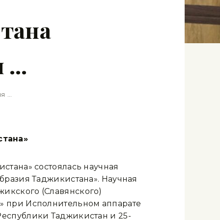
тана
я …
я …
стана»
стана» состоялась научная
бразия Таджикистана». Научная
икского (Славянского)
» при Исполнительном аппарате
Республики Таджикистан и 25-