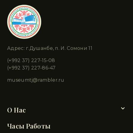
Адрес: г.Душанбе, п. И. Сомони 11
(+992 37) 227-15-08
(+992 37) 227-86-47
museumtj@rambler.ru
Разделы
О Нас
Часы Работы