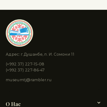
Адрес: г.Душанбе, п. И. Сомони 11
(+992 37) 227-15-08
(+992 37) 227-86-47
museumtj@rambler.ru
Разделы
О Нас