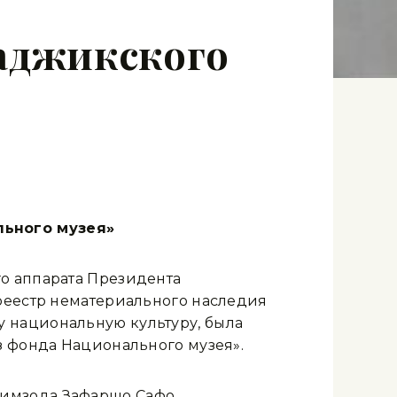
аджикского
льного музея»
о аппарата Президента
 реестр нематериального наследия
 национальную культуру, была
з фонда Национального музея».
гимзода Зафаршо Сафо,