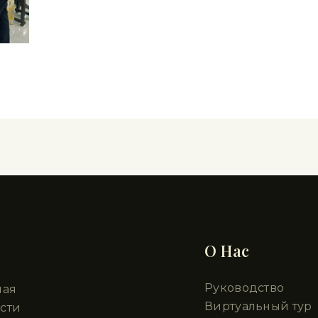
делы
О Нас
Руководство
ная
Виртуальный тур
сти