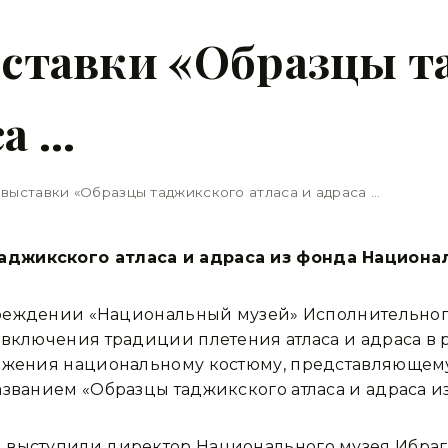
ставки «Образцы т
са …
выставки «Образцы таджикского атласа и адраса …
аджикского атласа и адраса из фонда Национа
учреждении «Национальный музей» Исполнительног
 включения традиции плетения атласа и адраса в
важения национальному костюму, представляющему
азванием «Образцы таджикского атласа и адраса и
 выступили директор Национального музея Ибра