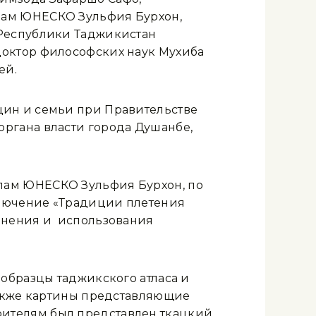
лам ЮНЕСКО Зульфия Бурхон,
 Республики Таджикистан
доктор философских наук Мухиба
ей.
щин и семьи при Правительстве
ргана власти города Душанбе,
лам ЮНЕСКО Зульфия Бурхон, по
ключение «Традиции плетения
ранения и использования
образцы таджикского атласа и
также картины представляющие
ителям был представлен ткацкий