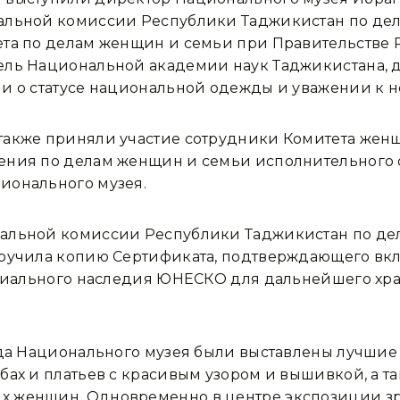
нальной комиссии Республики Таджикистан по де
ета по делам женщин и семьи при Правительстве
ель Национальной академии наук Таджикистана, 
и о статусе национальной одежды и уважении к н
также приняли участие сотрудники Комитета жен
ения по делам женщин и семьи исполнительного о
ионального музея.
нальной комиссии Республики Таджикистан по де
вручила копию Сертификата, подтверждающего в
териального наследия ЮНЕСКО для дальнейшего х
нда Национального музея были выставлены лучшие 
бах и платьев с красивым узором и вышивкой, а 
х женщин. Одновременно в центре экспозиции зр