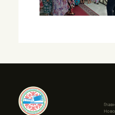
Раз
Глав
Ново