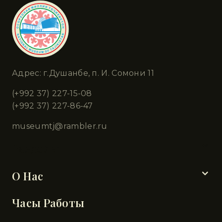
Адрес: г.Душанбе, п. И. Сомони 11
(+992 37) 227-15-08
(+992 37) 227-86-47
museumtj@rambler.ru
Разделы
О Нас
Часы Работы